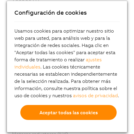
ACOPOS M4
Configuración de cookies
ACOPOS
ACOPOS P3
Usamos cookies para optimizar nuestro sitio
ACOPOSmulti
web para usted, para análisis web y para la
ACOPOSremote
integración de redes sociales. Haga clic en
"Aceptar todas las cookies" para aceptar esta
ACOPOSmotor
forma de tratamiento o realizar
ajustes
Variable frequency drives (VFD)
individuales
. Las cookies técnicamente
8LS-4 synchronous motors
necesarias se establecen independientemente
de la selección realizada. Para obtener más
8MS-4 synchronous motors
información, consulte nuestra política sobre el
ACOPOSmotor Compact
uso de cookies y nuestros
avisos de privacidad
.
Servomotores 8WSA
Aceptar todas las cookies
Motores reductores 8WSB
Motores síncronos 8LVA
Motores reductores 8LVB