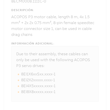
8ECM0008.1111C-0
DESCRIPCIÓN:
ACOPOS P3 motor cable, length 8 m, 4x 1.5
mm² + 2x 2x 0.75 mm², 8-pin female speedtec
motor connector size 1, can be used in cable
drag chains
INFORMACIÓN ADICIONAL:
Due to their assembly, these cables can
only be used with the following ACOPOS
P3 servo drives:
8EI1X6xxSxx.xxxx-1
8EI2X2xxxxx.xxxx-1
8EI4X5xxxxx.xxxx-1
8EI8X8xxxxx.xxxx-1