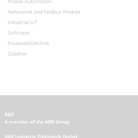
Mobile Automation
Netzwerke und Feldbus Module
Industrial IoT
Software
Prozessleittechnik
Zubehör
B&R
A member of the ABB Group
B&R Industrie Elektronik GmbH