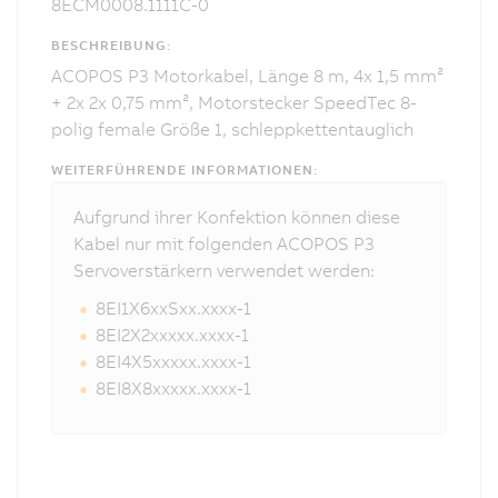
8ECM0008.1111C-0
BESCHREIBUNG:
ACOPOS P3 Motorkabel, Länge 8 m, 4x 1,5 mm²
+ 2x 2x 0,75 mm², Motorstecker SpeedTec 8-
polig female Größe 1, schleppkettentauglich
WEITERFÜHRENDE INFORMATIONEN:
Aufgrund ihrer Konfektion können diese
Kabel nur mit folgenden ACOPOS P3
Servoverstärkern verwendet werden:
8EI1X6xxSxx.xxxx-1
8EI2X2xxxxx.xxxx-1
8EI4X5xxxxx.xxxx-1
8EI8X8xxxxx.xxxx-1