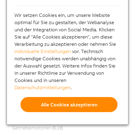
ACOPOS
Wir setzen Cookies ein, um unsere Website
ACOPOS P3
optimal für Sie zu gestalten, der Webanalyse
ACOPOSmulti
und der Integration von Social Media. Klicken
ACOPOSremote
Sie auf "Alle Cookies akzeptieren", um diese
Verarbeitung zu akzeptieren oder nehmen Sie
ACOPOSmotor
individuelle Einstellungen
vor. Technisch
Frequenzumrichter (VFD)
notwendige Cookies werden unabhängig von
der Auswahl gesetzt. Weitere Infos finden Sie
Synchronmotoren 8LS-4
in unserer Richtlinie zur Verwendung von
Synchronmotoren 8MS-4
Cookies und in unseren
ACOPOSmotor Compact
Datenschutzmitteilungen
.
Servomotoren 8WSA
Alle Cookies akzeptieren
Getriebemotoren 8WSB
Synchronmotoren 8LVA
Getriebemotoren 8LVB