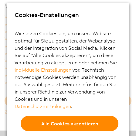
Verwandte Produkte
Cookies-Einstellungen
VAC0YC020
VAC0YC067
VCA0Y01.0005
VCA0Y01.0010
VCA0Y01.0020
VCA0Y01.0050
Wir setzen Cookies ein, um unsere Website
VCA0Y01.0100
VCA0Y01.0150
optimal für Sie zu gestalten, der Webanalyse
VCA0Y01.0200
VCA0Y01.0300
und der Integration von Social Media. Klicken
VCA0Y11.0010
VCA0Y11.0020
Sie auf "Alle Cookies akzeptieren", um diese
VCA0Y11.0050
VCA0Y11.0100
Verarbeitung zu akzeptieren oder nehmen Sie
VCA0Y11.0150
VCA1L01.0020
individuelle Einstellungen
vor. Technisch
VCA1L01.0050
VCA1L01.0100
notwendige Cookies werden unabhängig von
VCA1L01.0200
VCA1L11.0020
der Auswahl gesetzt. Weitere Infos finden Sie
in unserer Richtlinie zur Verwendung von
Cookies und in unseren
Mehr laden
Datenschutzmitteilungen
.
Zurück zur Gesamtliste
Alle Cookies akzeptieren