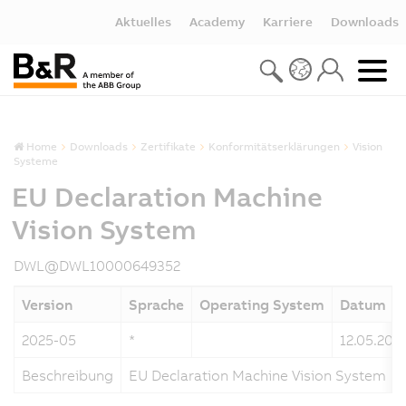
Aktuelles
Academy
Karriere
Downloads
Home
Downloads
Zertifikate
Konformitätserklärungen
Vision
Systeme
EU Declaration Machine
Vision System
DWL@DWL10000649352
Version
Sprache
Operating System
Datum
2025-05
*
12.05.202
Beschreibung
EU Declaration Machine Vision System