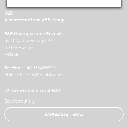
B&R
A member of the ABB Group
B&R Headquarters: Poznań
ul. Malachowskiego 10
61-129 Poznan
Polska
Telefon :
+48 618460500
Mail :
office.br
@
pl.abb.com
Wiadomości e-mail B&R
Zarejestruj się
ZAPISZ SIĘ TERAZ