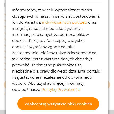
Produkty powiązane
Informujemy, iż w celu optymalizacji treści
VAC0YC020
VAC0YC067
dostępnych w naszym serwisie, dostosowania
VCA0Y01.0005
VCA0Y01.0010
ich do Państwa
indywidualnych potrzeb
oraz
VCA0Y01.0020
VCA0Y01.0050
integracji z social media korzystamy z
VCA0Y01.0100
VCA0Y01.0150
informacji zapisanych za pomocą plików
VCA0Y01.0200
VCA0Y01.0300
cookies. Klikając „Zaakceptuj wszystkie
VCA0Y11.0010
VCA0Y11.0020
cookies” wyrażasz zgodę na takie
VCA0Y11.0050
VCA0Y11.0100
zastosowanie. Możesz także zdecydować na
VCA0Y11.0150
VCA1L01.0020
jaki rodzaj przetwarzania danych chciałbyś
VCA1L01.0050
VCA1L01.0100
pozwolić. Techniczne pliki cookies są
VCA1L01.0200
VCA1L11.0020
niezbędne dla prawidłowego działania portalu
i są ustawione niezależnie od dokonanego
wyboru. Aby uzyskać więcej informacji,
Załaduj więcej
odwiedź naszą
Politykę Prywatności
.
Powrót do listy
Zaakceptuj wszystkie pliki cookies