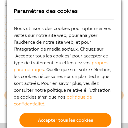
Produits apparentés
Paramètres des cookies
VAC0YC020
VAC0YC067
VCA0Y01.0005
VCA0Y01.0010
Nous utilisons des cookies pour optimiser vos
VCA0Y01.0020
VCA0Y01.0050
visites sur notre site web, pour analyser
VCA0Y01.0100
VCA0Y01.0150
l‘audience de notre site web, et pour
VCA0Y01.0200
VCA0Y01.0300
l‘intégration de média sociaux. Cliquez sur
VCA0Y11.0010
VCA0Y11.0020
"Accepter tous les cookies" pour accepter ce
VCA0Y11.0050
VCA0Y11.0100
type de traitement, ou effectuez vos
propres
VCA0Y11.0150
VCA1L01.0020
paramétrages
. Quelle que soit votre sélection,
VCA1L01.0050
VCA1L01.0100
les cookies nécessaires sur un plan technique
VCA1L01.0200
VCA1L11.0020
sont activés. Pour en savoir plus, veuillez
consulter notre politique relative é l‘utilisation
Charger plus
de cookies ainsi que nos
politique de
confidentialité
.
Retour à la liste
Accepter tous les cookies