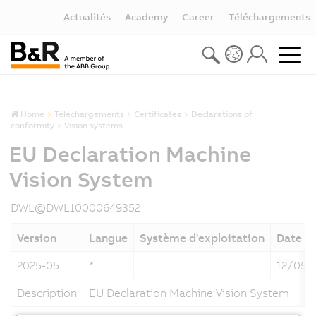
Actualités
Academy
Career
Téléchargements
Home
Téléchargements
Certificates
Declarations of
conformity
Vision systems
EU Declaration Machine
Vision System
DWL@DWL10000649352
Version
Langue
Système d'exploitation
Date
2025-05
*
12/05/
Description
EU Declaration Machine Vision System