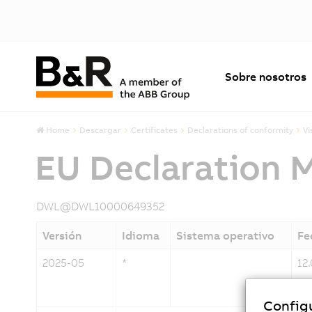
Sobre nosotros
Home
Descargar
Certificates
Declarations of conformity
Vi
EU Declaration 
DWL@DWL10000649352
Versión
Idioma
Sistema operativo
Fe
2025-05
*
12
Config