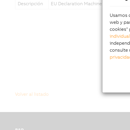
Descripción
EU Declaration Machine Vision Syst
Usamos co
web y par
cookies" 
individua
independi
consulte 
privacida
Volver al listado