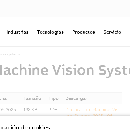
Industrias
Tecnologías
Productos
Servicio
sion systems
Machine Vision Sys
cha
Tamaño
Tipo
Descargar
.05.2025
192 KB
PDF
Declaration_Machine_Vis
ion_System_2025_-05_-_
signed.pdf
uración de cookies