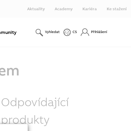
Aktuality
Academy
Kariéra
Ke stažení
munity
Vyhledat
CS
Přihlášení
tem
Odpovídající
produkty