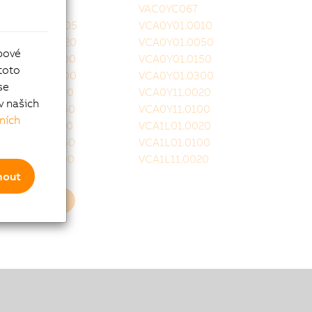
VAC0YC020
VAC0YC067
VCA0Y01.0005
VCA0Y01.0010
VCA0Y01.0020
VCA0Y01.0050
bové
VCA0Y01.0100
VCA0Y01.0150
toto
VCA0Y01.0200
VCA0Y01.0300
se
VCA0Y11.0010
VCA0Y11.0020
v našich
VCA0Y11.0050
VCA0Y11.0100
ních
VCA0Y11.0150
VCA1L01.0020
VCA1L01.0050
VCA1L01.0100
VCA1L01.0200
VCA1L11.0020
mout
Nahrát více