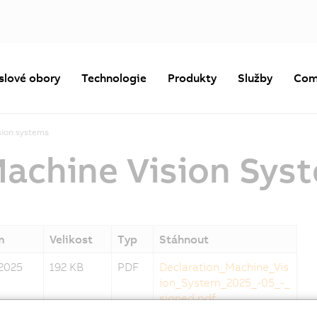
slové obory
Technologie
Produkty
Služby
Com
sion systems
Machine Vision Sys
m
Velikost
Typ
Stáhnout
.2025
192 KB
PDF
Declaration_Machine_Vis
ion_System_2025_-05_-_
signed.pdf