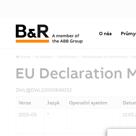
O nás
Průmy
Home
Ke stažení
Certificates
Declarations of conformity
Vi
EU Declaration 
DWL@DWL10000649352
Verze
Jazyk
Operační systém
Datu
2025-05
*
12.05