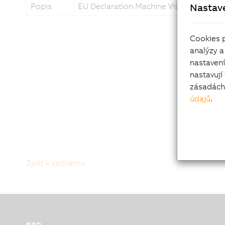
Popis
EU Declaration Machine Vision System
Nastav
Cookies 
analýzy a
nastaven
nastavují
zásadách 
údajů
.
Zpět k seznamu