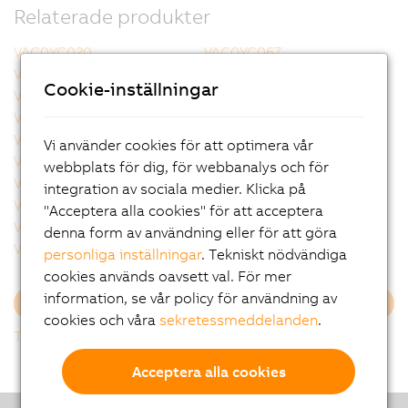
Relaterade produkter
VAC0YC020
VAC0YC067
VCA0Y01.0005
VCA0Y01.0010
Cookie-inställningar
VCA0Y01.0020
VCA0Y01.0050
VCA0Y01.0100
VCA0Y01.0150
VCA0Y01.0200
VCA0Y01.0300
Vi använder cookies för att optimera vår
VCA0Y11.0010
VCA0Y11.0020
webbplats för dig, för webbanalys och för
VCA0Y11.0050
VCA0Y11.0100
integration av sociala medier. Klicka på
VCA0Y11.0150
VCA1L01.0020
"Acceptera alla cookies" för att acceptera
VCA1L01.0050
VCA1L01.0100
denna form av användning eller för att göra
VCA1L01.0200
VCA1L11.0020
personliga inställningar
. Tekniskt nödvändiga
cookies används oavsett val. För mer
information, se vår policy för användning av
Ladda mer
cookies och våra
sekretessmeddelanden
.
Tillbaka till listan
Acceptera alla cookies