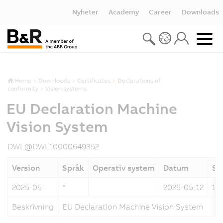
Nyheter
Academy
Career
Downloads
Home
Downloads
Certificates
Declarations of
conformity
Vision systems
EU Declaration Machine
Vision System
DWL@DWL10000649352
Version
Språk
Operativ system
Datum
St
2025-05
*
2025-05-12
19
Beskrivning
EU Declaration Machine Vision System