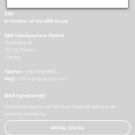
B&R
A member of the ABB Group
B&R Headquarters: Malmö
Hyllie Alle 31
215 33 Malmo
Sverige
Telefon :
+46 40315980
Mejl :
office.br
@
se.abb.com
B&R nyhetsmejl
Registrera dig nu och bli först med att veta om de
senaste nyheterna.
ANMÄL DIG NU