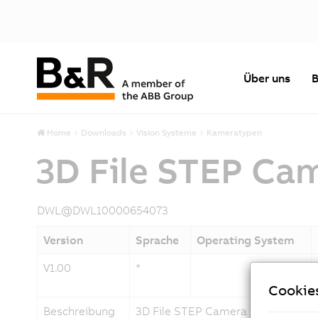
Über uns
B
Home
Downloads
Vision Systeme
Kameratypen
3D File STEP Ca
DWL@DWL10000654073
Version
Sprache
Operating System
V1.00
*
Cookie
Beschreibung
3D File STEP Camera S-Mount