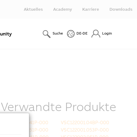
Aktuelles
Academy
Karriere
Downloads
nity
Suche
DE-DE
Login
Verwandte Produkte
VSC122001.041P-000
VSC122001.04BP-000
VSC122001.051P-000
VSC122001.053P-000