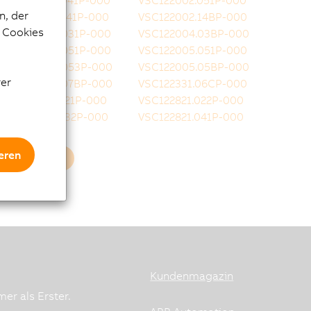
VSC122002.041P-000
VSC122002.051P-000
n, der
VSC122002.141P-000
VSC122002.14BP-000
e Cookies
VSC122004.031P-000
VSC122004.03BP-000
VSC122004.051P-000
VSC122005.051P-000
VSC122005.053P-000
VSC122005.05BP-000
rer
VSC122005.07BP-000
VSC122331.06CP-000
VSC122812.021P-000
VSC122821.022P-000
VSC122821.032P-000
VSC122821.041P-000
eren
Mehr laden
Kundenmagazin
er als Erster.