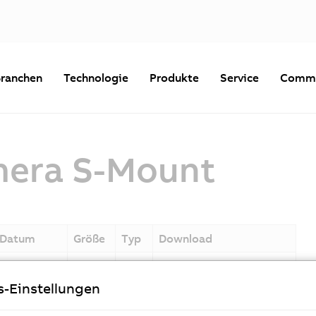
ranchen
Technologie
Produkte
Service
Commu
mera S-Mount
Datum
Größe
Typ
Download
10.09.2020
27 MB
STP
STEP_file_Camera_S-Mo
unt.stp
s-Einstellungen