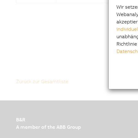
Wir setze
Webanalys
akzeptier
individue
unabhängi
Richtlini
Datensch
Zurück zur Gesamtliste
B&R
A member of the ABB Group