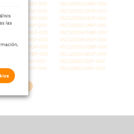
VSC122001.041P-000
VSC122001.04BP-000
VSC122001.051P-000
VSC122001.053P-000
lisis
VSC122002.041P-000
VSC122002.051P-000
as las
VSC122002.141P-000
VSC122002.14BP-000
VSC122004.031P-000
VSC122004.03BP-000
VSC122004.051P-000
VSC122005.051P-000
rmación,
VSC122005.053P-000
VSC122005.05BP-000
VSC122005.07BP-000
VSC122331.06CP-000
VSC122812.021P-000
VSC122821.022P-000
VSC122821.032P-000
VSC122821.041P-000
kies
Cargar más