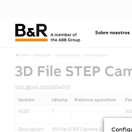
Sobre nosotros
Home
Descargar
Vision systems
Camera types
3D File STEP Ca
DWL@DWL10000654073
Versión
Idioma
Sistema operativo
Fe
V1.00
*
10
Config
Descripción
3D File STEP Camera S-Mount