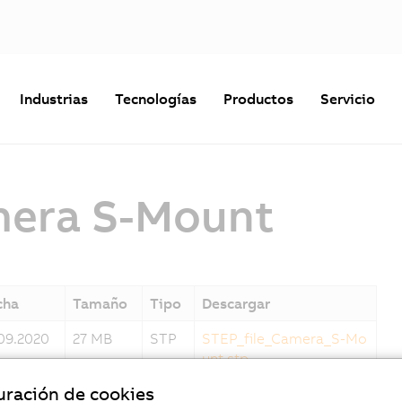
Industrias
Tecnologías
Productos
Servicio
mera S-Mount
cha
Tamaño
Tipo
Descargar
.09.2020
27 MB
STP
STEP_file_Camera_S-Mo
unt.stp
uración de cookies