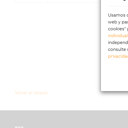
Usamos co
web y par
cookies" 
individua
independi
consulte 
privacida
Volver al listado