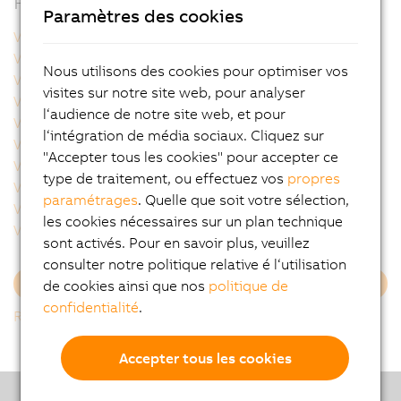
Produits apparentés
Paramètres des cookies
VSC122001.041P-000
VSC122001.04BP-000
VSC122001.051P-000
VSC122001.053P-000
Nous utilisons des cookies pour optimiser vos
VSC122002.041P-000
VSC122002.051P-000
visites sur notre site web, pour analyser
VSC122002.141P-000
VSC122002.14BP-000
l‘audience de notre site web, et pour
VSC122004.031P-000
VSC122004.03BP-000
l‘intégration de média sociaux. Cliquez sur
VSC122004.051P-000
VSC122005.051P-000
"Accepter tous les cookies" pour accepter ce
VSC122005.053P-000
VSC122005.05BP-000
type de traitement, ou effectuez vos
propres
VSC122005.07BP-000
VSC122331.06CP-000
paramétrages
. Quelle que soit votre sélection,
VSC122812.021P-000
VSC122821.022P-000
les cookies nécessaires sur un plan technique
VSC122821.032P-000
VSC122821.041P-000
sont activés. Pour en savoir plus, veuillez
consulter notre politique relative é l‘utilisation
de cookies ainsi que nos
politique de
Charger plus
confidentialité
.
Retour à la liste
Accepter tous les cookies