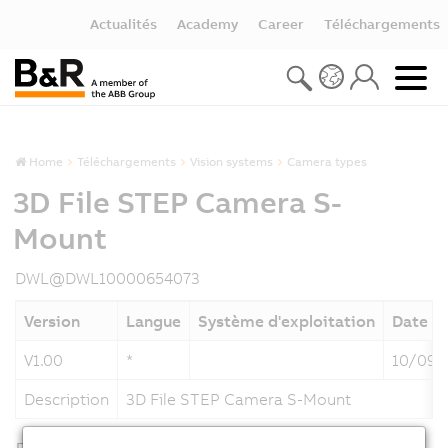
Actualités
Academy
Career
Téléchargements
Home
Téléchargements
Vision systems
Camera types
3D File STEP Camera S-
Mount
DWL@DWL10000654073
Version
Langue
Système d'exploitation
Date
V1.00
*
10/09/
Description
3D File STEP Camera S-Mount