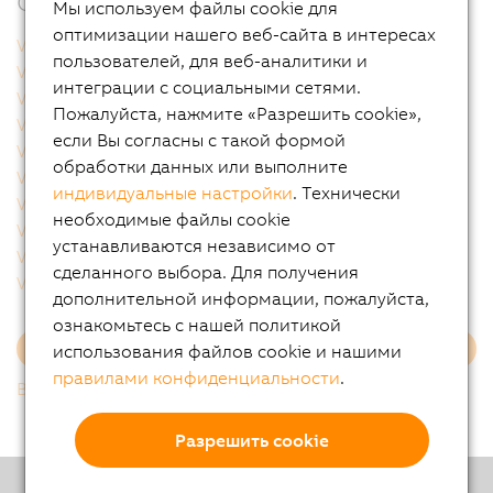
Связанные продукты
Мы используем файлы cookie для
оптимизации нашего веб-сайта в интересах
VSC122001.041P-000
VSC122001.04BP-000
пользователей, для веб-аналитики и
VSC122001.051P-000
VSC122001.053P-000
интеграции с социальными сетями.
VSC122002.041P-000
VSC122002.051P-000
Пожалуйста, нажмите «Разрешить cookie»,
VSC122002.141P-000
VSC122002.14BP-000
если Вы согласны с такой формой
VSC122004.031P-000
VSC122004.03BP-000
обработки данных или выполните
VSC122004.051P-000
VSC122005.051P-000
индивидуальные настройки
. Технически
VSC122005.053P-000
VSC122005.05BP-000
необходимые файлы cookie
VSC122005.07BP-000
VSC122331.06CP-000
устанавливаются независимо от
VSC122812.021P-000
VSC122821.022P-000
сделанного выбора. Для получения
VSC122821.032P-000
VSC122821.041P-000
дополнительной информации, пожалуйста,
ознакомьтесь с нашей политикой
использования файлов cookie и нашими
Еще
правилами конфиденциальности
.
Вернутся к списку
Разрешить cookie