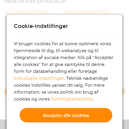
Relaterede produkter
VSC122001.041P-000
VSC122001.04BP-000
VSC122001.051P-000
VSC122001.053P-000
Cookie-indstillinger
VSC122002.041P-000
VSC122002.051P-000
VSC122002.141P-000
VSC122002.14BP-000
VSC122004.031P-000
VSC122004.03BP-000
Vi bruger cookies for at kunne optimere vores
VSC122004.051P-000
VSC122005.051P-000
hjemmeside til dig, til webanalyse og til
VSC122005.053P-000
VSC122005.05BP-000
integration af sociale medier. Klik på "Accepter
VSC122005.07BP-000
VSC122331.06CP-000
alle cookies" for at give samtykke til denne
VSC122812.021P-000
VSC122821.022P-000
form for databehandling eller foretage
VSC122821.032P-000
VSC122821.041P-000
individuelle indstillinger
. Teknisk nødvendige
cookies indstilles uanset dit valg. For mere
information, se vores politik om brug af
Indlæs mere
cookies og vores
fortrolighedspolitik
.
Tilbage til listen
Accepter alle cookies