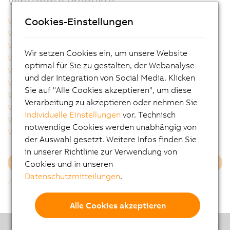
Verwandte Produkte
Cookies-Einstellungen
VSC122001.041P-000
VSC122001.04BP-000
VSC122001.051P-000
VSC122001.053P-000
VSC122002.041P-000
VSC122002.051P-000
Wir setzen Cookies ein, um unsere Website
VSC122002.141P-000
VSC122002.14BP-000
optimal für Sie zu gestalten, der Webanalyse
VSC122004.031P-000
VSC122004.03BP-000
und der Integration von Social Media. Klicken
VSC122004.051P-000
VSC122005.051P-000
Sie auf "Alle Cookies akzeptieren", um diese
VSC122005.053P-000
VSC122005.05BP-000
Verarbeitung zu akzeptieren oder nehmen Sie
VSC122005.07BP-000
VSC122331.06CP-000
individuelle Einstellungen
vor. Technisch
VSC122812.021P-000
VSC122821.022P-000
notwendige Cookies werden unabhängig von
VSC122821.032P-000
VSC122821.041P-000
der Auswahl gesetzt. Weitere Infos finden Sie
in unserer Richtlinie zur Verwendung von
Cookies und in unseren
Mehr laden
Datenschutzmitteilungen
.
Zurück zur Gesamtliste
Alle Cookies akzeptieren