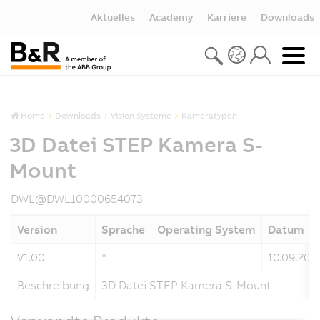
Aktuelles
Academy
Karriere
Downloads
Home
Downloads
Vision Systeme
Kameratypen
3D Datei STEP Kamera S-
Mount
DWL@DWL10000654073
Version
Sprache
Operating System
Datum
V1.00
*
10.09.202
Beschreibung
3D Datei STEP Kamera S-Mount