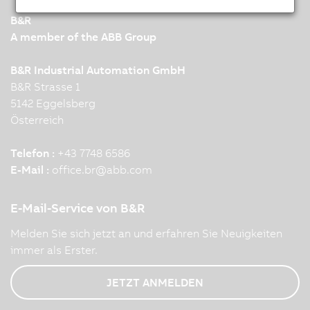
B&R
A member of the ABB Group
B&R Industrial Automation GmbH
B&R Strasse 1
5142 Eggelsberg
Österreich
Telefon :
+43 7748 6586
E-Mail :
office.br
@
abb.com
E-Mail-Service von B&R
Melden Sie sich jetzt an und erfahren Sie Neuigkeiten
immer als Erster.
JETZT ANMELDEN