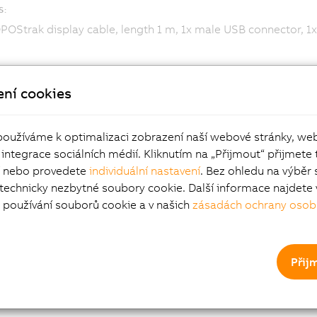
S:
OStrak display cable, length 1 m, 1x male USB connector, 1x
ení cookies
používáme k optimalizaci zobrazení naší webové stránky, we
 integrace sociálních médií. Kliknutím na „Přijmout“ přijmete 
í nebo provedete
individuální nastavení
. Bez ohledu na výběr 
 technicky nezbytné soubory cookie. Další informace najdete 
používání souborů cookie a v našich
zásadách ochrany osob
Přij