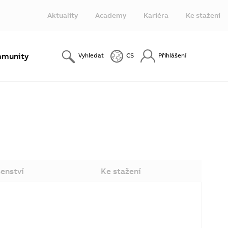
Aktuality
Academy
Kariéra
Ke stažení
munity
Vyhledat
CS
Přihlášení
šenství
Ke stažení