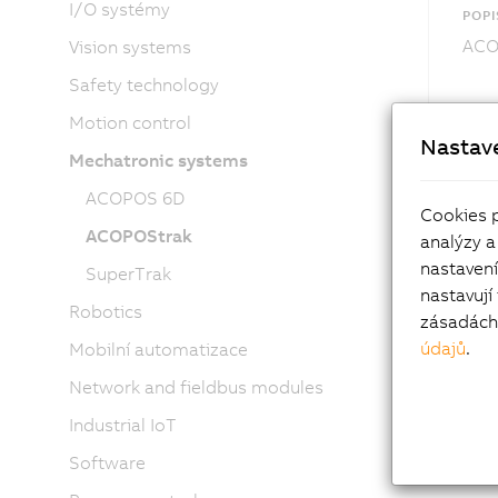
I/O systémy
POPI
ACOP
Vision systems
Safety technology
Motion control
Nastav
Mechatronic systems
ACOPOS 6D
Cookies 
ACOPOStrak
analýzy a
nastaven
SuperTrak
nastavují
Robotics
zásadách 
údajů
.
Mobilní automatizace
Network and fieldbus modules
Industrial IoT
Software