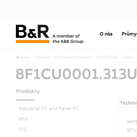
O nás
Průmy
Home
Produkty
Mechatronic systems
ACOPOStrak
Cables
8F1CU0001.313U
Produkty
Techni
Industrial PC and Panel PC
HMI
MATE
PLC
8F1