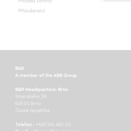
Process control
Příslušenství
B&R
A member of the ABB Group
B&R Headquarters: Brno
Stranskeho 39
616 00 Brno
Česká republika
Telefon :
+420 541 420 311