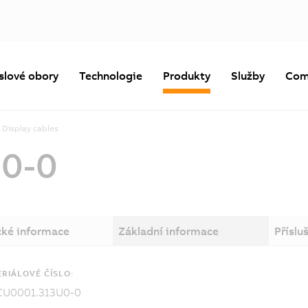
slové obory
Technologie
Produkty
Služby
Com
Display cables
0-0
cké informace
Základní informace
Příslu
RIÁLOVÉ ČÍSLO:
CU0001.313U0-0