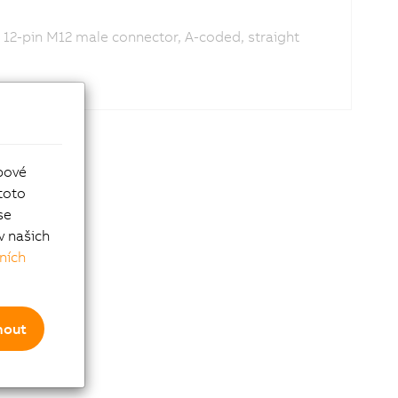
 12-pin M12 male connector, A-coded, straight
bové
toto
se
v našich
ních
mout