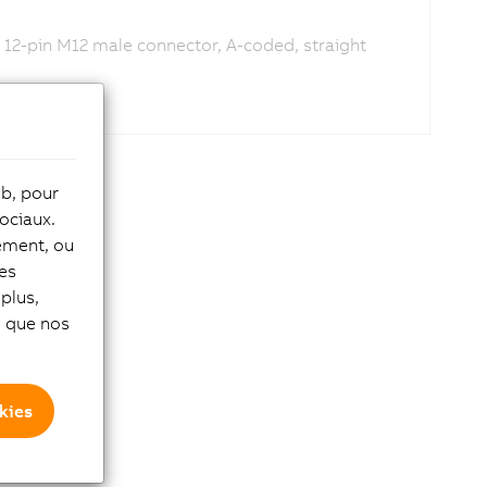
 12-pin M12 male connector, A-coded, straight
eb, pour
ociaux.
tement, ou
les
plus,
si que nos
kies