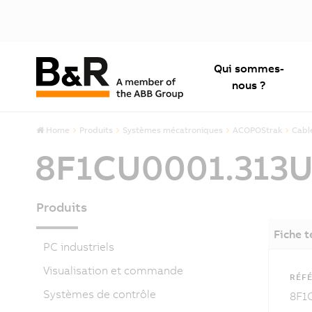
Qui sommes-
nous ?
Home
Produits
Systèmes mécatroniques
ACOPOStrak
Cabl
8F1CU0001.313U
Produits
Fiche 
PC industriels
Visualisation et commande
RÉFÉ
Systèmes de contrôle
8F1