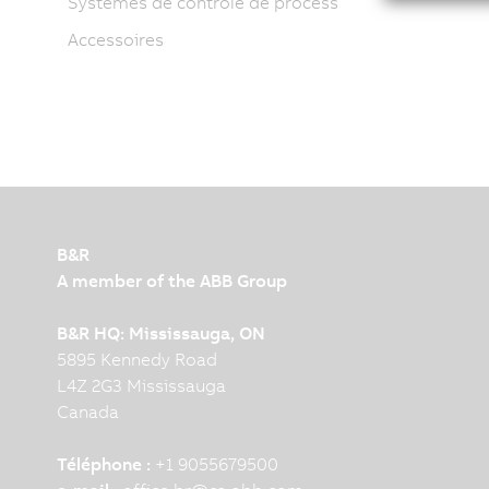
Systèmes de contrôle de process
Accessoires
B&R
A member of the ABB Group
B&R HQ: Mississauga, ON
5895 Kennedy Road
L4Z 2G3 Mississauga
Canada
Téléphone :
+1 9055679500