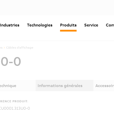
Industries
Technologies
Produits
Service
Com
es
Câbles d'affichage
0-0
technique
Informations générales
Accessoir
RENCE PRODUIT:
CU0001.313U0-0