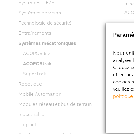
Systèmes d’E/S
DESC
ACOP
Systèmes de vision
Technologie de sécurité
Entraînements
Paramè
Systèmes mécatroniques
Nous util
ACOPOS 6D
analyser 
ACOPOStrak
Cliquez s
SuperTrak
effectue
cookies n
Robotique
veuillez c
Mobile Automation
politique
Modules réseau et bus de terrain
Industrial IoT
Logiciel