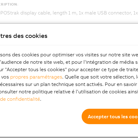
RIPTION:
OStrak display cable, length 1 m, 1x male USB connector, 1x
tres des cookies
isons des cookies pour optimiser vos visites sur notre site w
l‘audience de notre site web, et pour l‘intégration de média s
ur "Accepter tous les cookies" pour accepter ce type de trai
z vos
propres paramétrages
. Quelle que soit votre sélection, 
écessaires sur un plan technique sont activés. Pour en savoir 
onsulter notre politique relative é l‘utilisation de cookies ain
 de confidentialité
.
Accepter tous les coo