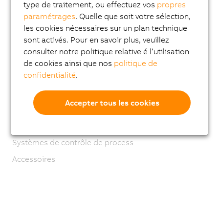
type de traitement, ou effectuez vos
propres
ACOPOS 6D
paramétrages
. Quelle que soit votre sélection,
ACOPOStrak
les cookies nécessaires sur un plan technique
sont activés. Pour en savoir plus, veuillez
SuperTrak
consulter notre politique relative é l‘utilisation
Robotique
de cookies ainsi que nos
politique de
confidentialité
.
Mobile Automation
Modules réseau et bus de terrain
Accepter tous les cookies
Industrial IoT
Logiciel
Systèmes de contrôle de process
Accessoires