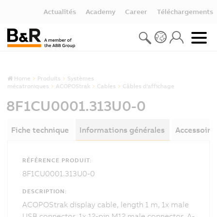
Actualités
Academy
Career
Téléchargements
Home
Produits
Systèmes
mécatroniques
ACOPOStrak
Cables
Câbles d'affichage
8F1CU0001.313U0-0
Fiche technique
Informations générales
Accessoire
RÉFÉRENCE PRODUIT:
8F1CU0001.313U0-0
DESCRIPTION:
ACOPOStrak display cable, length 1 m, 1x male
USB connector, 1x 12-pin M12 male connector, A-