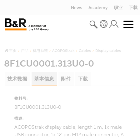
News
Academy
职业
下载
主页
产品
机电系统
ACOPOStrak
Cables
Display cables
8F1CU0001.313U0-0
技术数据
基本信息
附件
下载
物料号:
8F1CU0001.313U0-0
描述:
ACOPOStrak display cable, length 1 m, 1x male
USB connector, 1x 12-pin M12 male connector, A-