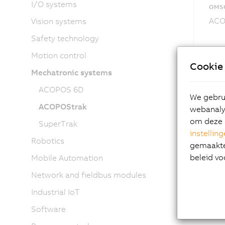
I/O systems
OMSC
ACOP
Vision systems
Safety technology
Motion control
Cookie 
Mechatronic systems
ACOPOS 6D
We gebrui
ACOPOStrak
webanalys
om deze 
SuperTrak
instellin
Robotics
gemaakte 
beleid vo
Mobile Automation
Network and fieldbus modules
Industrial IoT
Software