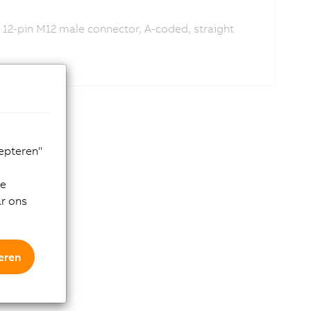
 12-pin M12 male connector, A-coded, straight
cepteren"
de
ar ons
eren