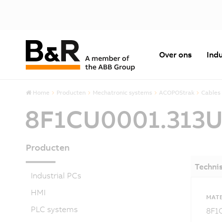
Over ons
Indu
Home
Producten
Mechatronic systems
ACOPOStrak
Cables
8F1CU0001.313U
Producten
Techni
Industrial PCs
HMI
MAT
PLC systems
8F1