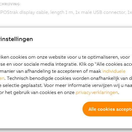
HRIJVING:
OStrak display cable, length 1 m, 1x male USB connector, 1x
instellingen
ken cookies om onze website voor u te optimaliseren, voor
e en voor sociale media integratie. Klik op "Alle cookies ac
manier van afhandeling te accepteren of maak
individuele
gen
. Technisch benodigde cookies worden onafhankelijk van 
selectie geplaatst. Voor meer informatie verwijzen wij u na
or het gebruik van cookies en onze
privacyverklaringen
.
Alle cookies accept