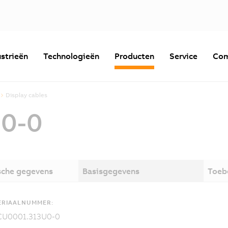
strieën
Technologieën
Producten
Service
Com
Display cables
0-0
sche gegevens
Basisgegevens
Toeb
ERIAALNUMMER:
CU0001.313U0-0