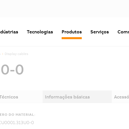
ndústrias
Tecnologias
Produtos
Serviços
Comm
s
Display cables
0-0
Técnicos
Informações básicas
Acessó
ERO DO MATERIAL:
CU0001.313U0-0