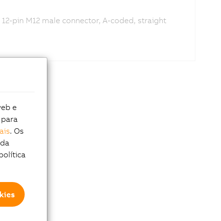
 12-pin M12 male connector, A-coded, straight
web e
 para
ais
. Os
 da
política
kies