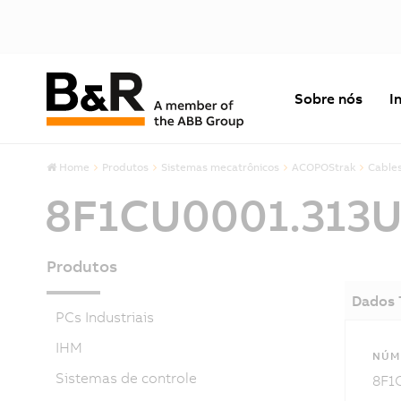
Sobre nós
I
Home
Produtos
Sistemas mecatrônicos
ACOPOStrak
Cable
8F1CU0001.313U
Produtos
Dados 
PCs Industriais
IHM
NÚM
Sistemas de controle
8F1