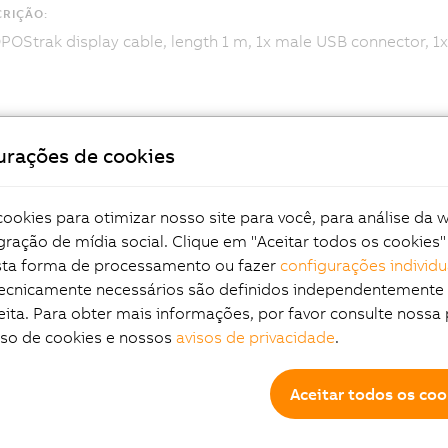
RIÇÃO:
OStrak display cable, length 1 m, 1x male USB connector, 1x
urações de cookies
okies para otimizar nosso site para você, para análise da 
gração de mídia social. Clique em "Aceitar todos os cookies"
esta forma de processamento ou fazer
configurações individu
tecnicamente necessários são definidos independentemente
eita. Para obter mais informações, por favor consulte nossa 
uso de cookies e nossos
avisos de privacidade
.
Aceitar todos os coo