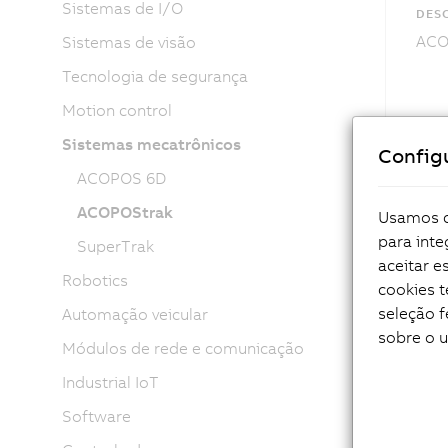
Sistemas de I/O
DESC
ACOP
Sistemas de visão
Tecnologia de segurança
Motion control
Sistemas mecatrônicos
Config
ACOPOS 6D
ACOPOStrak
Usamos co
para inte
SuperTrak
aceitar 
Robotics
cookies 
seleção f
Automação veicular
sobre o 
Módulos de rede e comunicação
Industrial IoT
Software