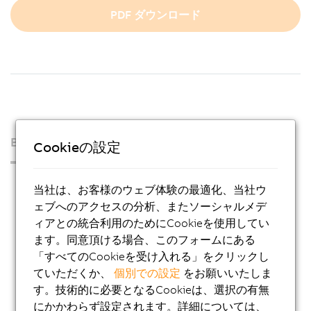
PDF ダウンロード
B&Rについて
Cookieの設定
プレス・ルーム
当社は、お客様のウェブ体験の最適化、当社ウ
Blog
ェブへのアクセスの分析、またソーシャルメデ
ィアとの統合利用のためにCookieを使用してい
AutoMates
ます。同意頂ける場合、このフォームにある
Eメール デジタルサービス
「すべてのCookieを受け入れる」をクリックし
ていただくか、
個別での設定
をお願いいたしま
キャリア
す。技術的に必要となるCookieは、選択の有無
各国の拠点
にかかわらず設定されます。詳細については、