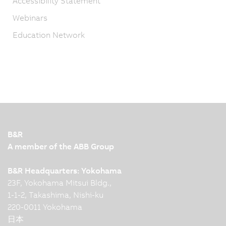
Accessibility Statement
Webinars
Education Network
B&R
A member of the ABB Group
B&R Headquarters: Yokohama
23F, Yokohama Mitsui Bldg.,
1-1-2, Takashima, Nishi-ku
220-0011 Yokohama
日本