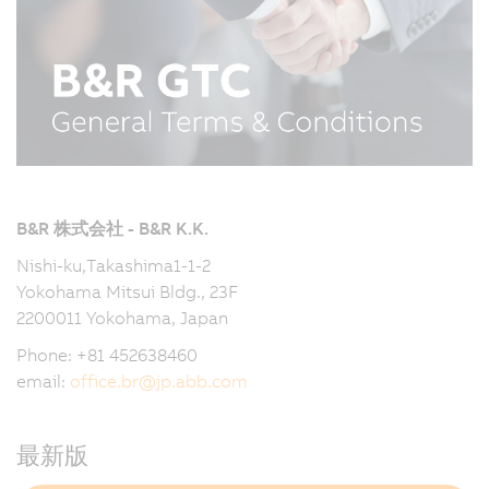
B&R 株式会社 - B&R K.K.
Nishi-ku,Takashima1-1-2
Yokohama Mitsui Bldg., 23F
2200011 Yokohama, Japan
Phone: +81 452638460
email:
office.br
@
jp.abb.com
最新版