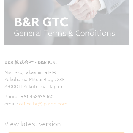
B&R 株式会社 - B&R K.K.
Nishi-ku,Takashima1-1-2
Yokohama Mitsui Bldg., 23F
2200011 Yokohama, Japan
Phone: +81 452638460
email:
office.br
@
jp.abb.com
View latest version