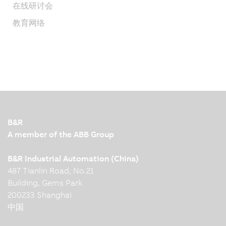
在线研讨会
教育网络
B&R
A member of the ABB Group
B&R Industrial Automation (China)
487 Tianlin Road, No.21
Building, Gems Park
200233 Shanghai
中国