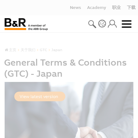
News
Academy
职业
下载
主页
关于我们
GTC
Japan
General Terms & Conditions
(GTC) - Japan