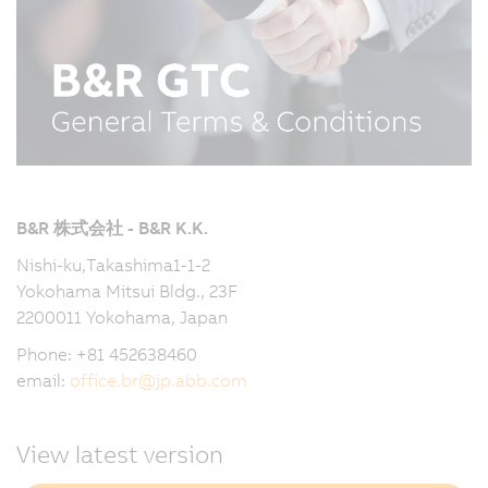
B&R 株式会社 - B&R K.K.
Nishi-ku,Takashima1-1-2
Yokohama Mitsui Bldg., 23F
2200011 Yokohama, Japan
Phone: +81 452638460
email:
office.br
@
jp.abb.com
View latest version