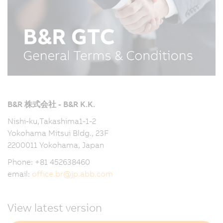
B&R 株式会社 - B&R K.K.
Nishi-ku,Takashima1-1-2
Yokohama Mitsui Bldg., 23F
2200011 Yokohama, Japan
Phone: +81 452638460
email:
office.br
@
jp.abb.com
View latest version