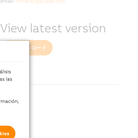
email:
office.br
@
jp.abb.com
View latest version
PDF ダウンロード
lisis
as las
rmación,
kies