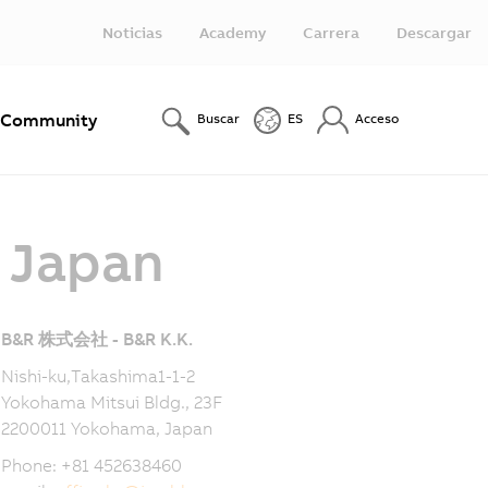
Noticias
Academy
Carrera
Descargar
Community
Buscar
ES
Acceso
- Japan
B&R 株式会社 - B&R K.K.
Nishi-ku,Takashima1-1-2
Yokohama Mitsui Bldg., 23F
2200011 Yokohama, Japan
Phone: +81 452638460