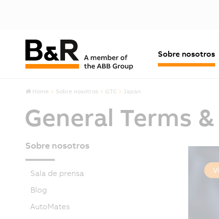
Sobre nosotros
Home
Sobre nosotros
GTC
Japan
General Terms &
Sobre nosotros
Sala de prensa
Blog
AutoMates