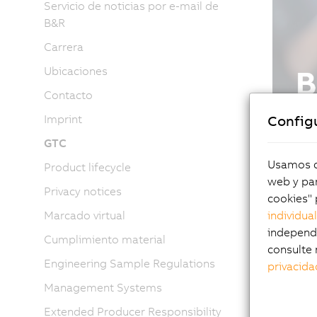
Servicio de noticias por e-mail de
B&R
Carrera
Ubicaciones
Contacto
Config
Imprint
GTC
Usamos co
Product lifecycle
web y par
Privacy notices
cookies" 
individua
Marcado virtual
independi
Cumplimiento material
consulte 
Engineering Sample Regulations
privacida
Management Systems
Extended Producer Responsibility