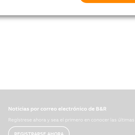
Noticias por correo electrónico de B&R
Regístrese ahora y sea el primero en conocer las última
REGISTRARSE AHORA