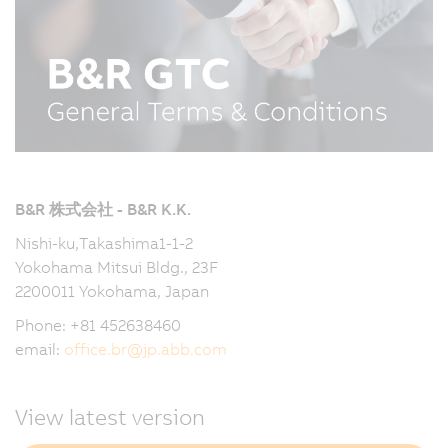
B&R 株式会社 - B&R K.K.
Nishi-ku,Takashima1-1-2
Yokohama Mitsui Bldg., 23F
2200011 Yokohama, Japan
Phone: +81 452638460
email:
office.br
@
jp.abb.com
View latest version