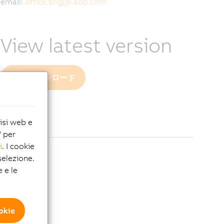
email:
office.br
@
jp.abb.com
View latest version
PDF ダウンロード
lisi web e
" per
i
. I cookie
elezione.
e e le
ookie