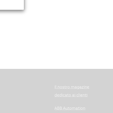
Il nostro magazine
dedicato ai clienti
ABB Automation