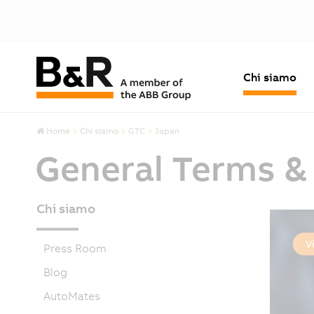
Chi siamo
Home
Chi siamo
GTC
Japan
General Terms &
Chi siamo
Press Room
Blog
AutoMates