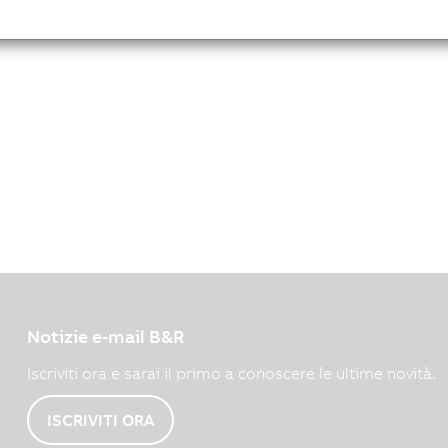
Notizie e-mail B&R
Iscriviti ora e sarai il primo a conoscere le ultime novità.
ISCRIVITI ORA