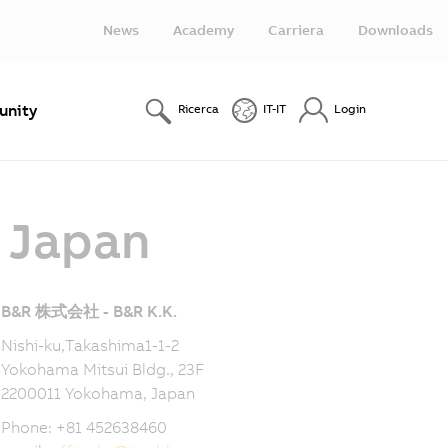
News
Academy
Carriera
Downloads
nity
Ricerca
IT-IT
Login
- Japan
B&R 株式会社 - B&R K.K.
Nishi-ku,Takashima1-1-2
Yokohama Mitsui Bldg., 23F
2200011 Yokohama, Japan
Phone: +81 452638460