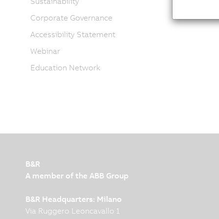
Sustainability
Corporate Governance
Accessibility Statement
Webinar
Education Network
B&R
A member of the ABB Group
B&R Headquarters: Milano
Via Ruggero Leoncavallo 1