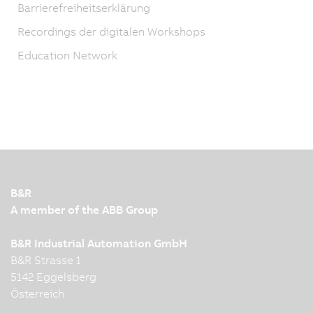
Barrierefreiheitserklärung
Recordings der digitalen Workshops
Education Network
B&R
A member of the ABB Group
B&R Industrial Automation GmbH
B&R Strasse 1
5142 Eggelsberg
Österreich