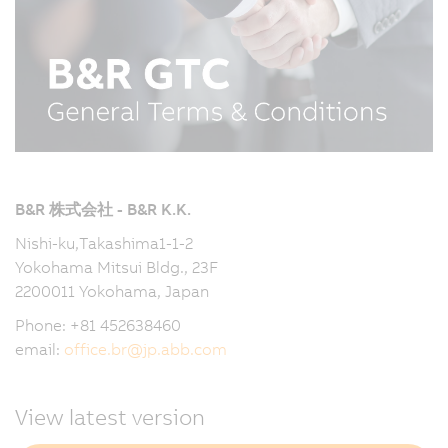
B&R 株式会社 - B&R K.K.
Nishi-ku,Takashima1-1-2
Yokohama Mitsui Bldg., 23F
2200011 Yokohama, Japan
Phone: +81 452638460
email:
office.br
@
jp.abb.com
View latest version