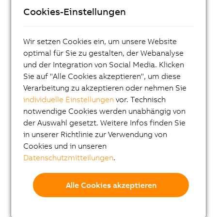
ACOPOS X
Cookies-Einstellungen
ACOPOS M4
Wir setzen Cookies ein, um unsere Website
ACOPOS
optimal für Sie zu gestalten, der Webanalyse
ACOPOS P3
und der Integration von Social Media. Klicken
ACOPOSmulti
Sie auf "Alle Cookies akzeptieren", um diese
Verarbeitung zu akzeptieren oder nehmen Sie
ACOPOSremote
individuelle Einstellungen
vor. Technisch
ACOPOSmotor
notwendige Cookies werden unabhängig von
der Auswahl gesetzt. Weitere Infos finden Sie
Frequenzumrichter (VFD)
in unserer Richtlinie zur Verwendung von
Synchronmotoren 8LS-4
Cookies und in unseren
Synchronmotoren 8MS-4
Datenschutzmitteilungen
.
ACOPOSmotor Compact
Alle Cookies akzeptieren
Servomotoren 8WSA
Getriebemotoren 8WSB