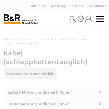
Aktuelles
Academy
Karriere
Downloads
Home
Produkte
Antriebstechnik
ACOPOS P3
Kabel
(schleppkettentauglich)
Kabel
(schleppkettentauglich)
Komponenten und Module
EnDat3 Motorhybridkabel 0,75mm²
EnDat3 Motorhybridkabel 1,5mm²