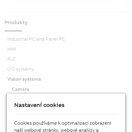
Produkty
Industrial PC and Panel PC
HMI
PLC
I/O systémy
Vision systems
Camera
Smart Camera
Nastavení cookies
Lighting
Software
Cookies používáme k optimalizaci zobrazení
Příslušenství
naší webové stránky, webové analýzy a