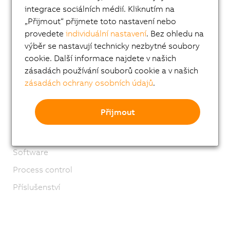
integrace sociálních médií. Kliknutím na
Úspěšné aplikace
„Přijmout“ přijmete toto nastavení nebo
Safety technology
provedete
individuální nastavení
. Bez ohledu na
výběr se nastavují technicky nezbytné soubory
Motion control
cookie. Další informace najdete v našich
Mechatronic systems
zásadách používání souborů cookie a v našich
Robotics
zásadách ochrany osobních údajů
.
Mobilní automatizace
Přijmout
Network and fieldbus modules
Industrial IoT
Software
Process control
Příslušenství