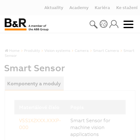
Aktuality
Academy
Kariéra
Ke stažení
Home
Produkty
Vision systems
Camera
Smart Camera
Smart
Sensor
Smart Sensor
Komponenty a moduly
Materiálové číslo
Popis
VSS1X2XXX.XXXP-
Smart Sensor for
000
machine vision
applications