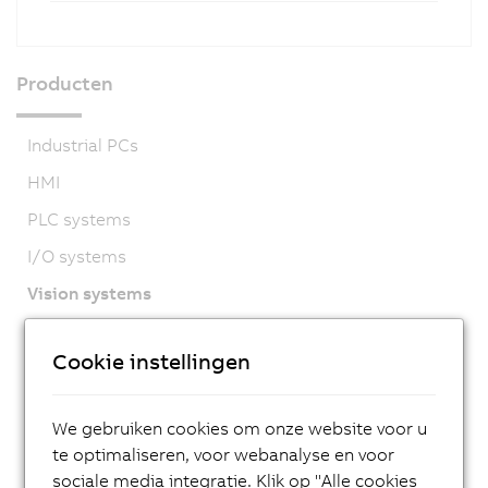
Producten
Industrial PCs
HMI
PLC systems
I/O systems
Vision systems
Camera
Cookie instellingen
Smart Camera
Lighting
We gebruiken cookies om onze website voor u
Software
te optimaliseren, voor webanalyse en voor
Accessories
sociale media integratie. Klik op "Alle cookies