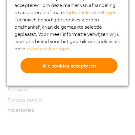
accepteren" om deze manier van afhandeling
Applications
te accepteren of maak
individuele instellingen
.
Safety technology
Technisch benodigde cookies worden
onafhankelijk van de gemaakte selectie
Motion control
geplaatst. Voor meer informatie verwijzen wij u
Mechatronic systems
naar ons beleid voor het gebruik van cookies en
Robotics
onze
privacyverklaringen
.
Mobile Automation
Alle cookies accepteren
Network and fieldbus modules
Industrial IoT
Software
Process control
Accessories