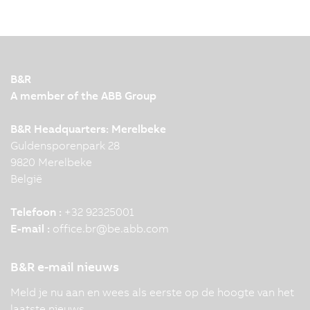
B&R
A member of the ABB Group
B&R Headquarters: Merelbeke
Guldensporenpark 28
9820 Merelbeke
België
Telefoon :
+32 92325001
E-mail :
office.br
@
be.abb.com
B&R e-mail nieuws
Meld je nu aan en wees als eerste op de hoogte van het
laatste nieuws.