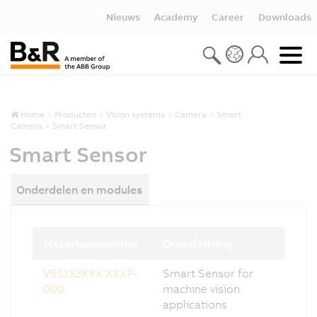
Nieuws
Academy
Career
Downloads
Home
Producten
Vision systems
Camera
Smart
Camera
Smart Sensor
Smart Sensor
Onderdelen en modules
Materiaalnummer
Omschrijving
VSS1X2XXX.XXXP-
Smart Sensor for
000
machine vision
applications