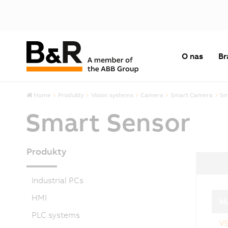
O nas
Br
Home
Produkty
Vision systems
Camera
Smart Camera
Sm
Smart Sensor
Produkty
Industrial PCs
HMI
Ma
PLC systems
V