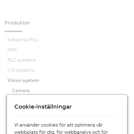
Produkter
Industrial PCs
HMI
PLC systems
I/O systems
Vision system
Camera
Smart Camera
Cookie-inställningar
Lighting
Software
Vi använder cookies för att optimera vår
Accessories
webbplats för dig, för webbanalys och för