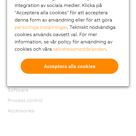
integration av sociala medier. Klicka på
Applications
"Acceptera alla cookies" för att acceptera
Safety technology
denna form av användning eller för att göra
personliga inställningar
. Tekniskt nödvändiga
Motion control
cookies används oavsett val. För mer
Mechatronic systems
information, se vår policy för användning av
Robotics
cookies och våra
sekretessmeddelanden
.
Mobile Automation
Acceptera alla cookies
Network and fieldbus modules
Industrial IoT
Software
Process control
Accessories