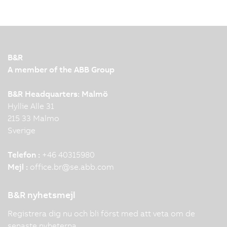
B&R
A member of the ABB Group
B&R Headquarters: Malmö
Hyllie Alle 31
215 33 Malmo
Sverige
Telefon :
+46 40315980
Mejl :
office.br
@
se.abb.com
B&R nyhetsmejl
Registrera dig nu och bli först med att veta om de
senaste nyheterna.