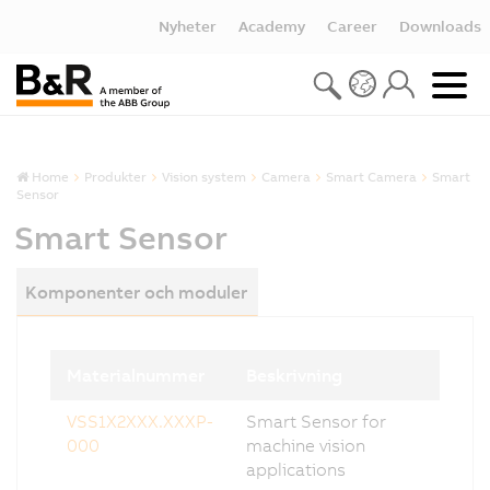
Nyheter
Academy
Career
Downloads
Home
Produkter
Vision system
Camera
Smart Camera
Smart
Sensor
Smart Sensor
Komponenter och moduler
Materialnummer
Beskrivning
VSS1X2XXX.XXXP-
Smart Sensor for
000
machine vision
applications