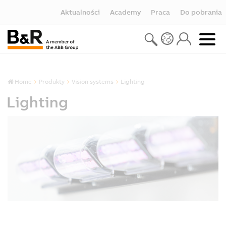
Aktualności
Academy
Praca
Do pobrania
Home
Produkty
Vision systems
Lighting
Lighting