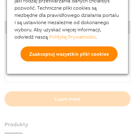
jaki rodzaj przetwarzania danych chciałbyś
pozwolić. Techniczne pliki cookies są
niezbędne dla prawidłowego działania portalu
i są ustawione niezależnie od dokonanego
Highlights
wyboru. Aby uzyskać więcej informacji,
odwiedź naszą
Politykę Prywatności
.
Open to use 3rd party light device
Lower development risk
Zaakceptuj wszystkie pliki cookies
Solve challenging vision tasks
Cabling cost reduction
Higher repeatability, productivity and quality
Learn more
Produkty