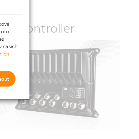
ash Controller
bové
toto
se
v našich
ních
mout