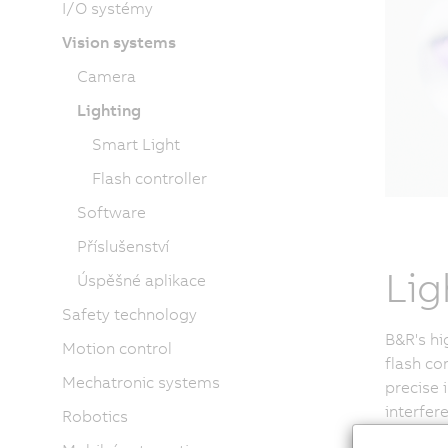
I/O systémy
Vision systems
Camera
Lighting
Smart Light
Flash controller
Software
Příslušenství
Lig
Úspěšné aplikace
Safety technology
B&R's hi
Motion control
flash co
Mechatronic systems
precise 
interfere
Robotics