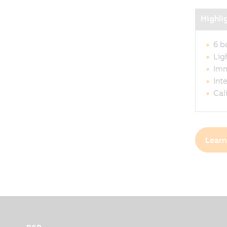
Highli
6 b
Lig
Imm
Int
Cal
Learn