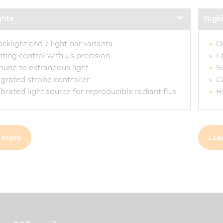
ghts
High
acklight and 7 light bar variants
O
hting control with µs precision
L
une to extraneous light
S
egrated strobe controller
C
ibrated light source for reproducible radiant flux
H
 more
Lea