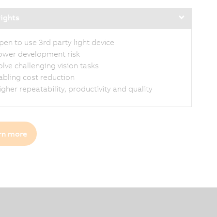
lights
pen to use 3rd party light device
ower development risk
olve challenging vision tasks
abling cost reduction
igher repeatability, productivity and quality
rn more