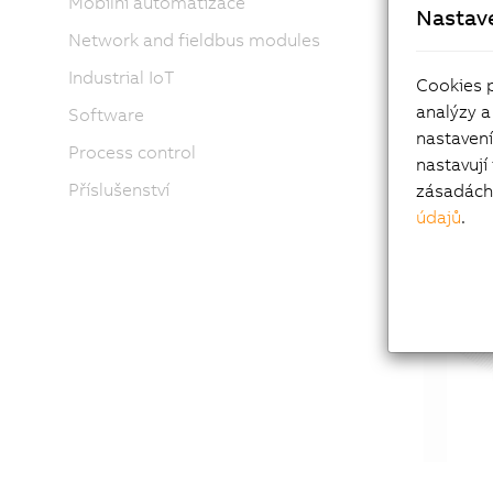
Mobilní automatizace
Nastav
Network and fieldbus modules
Industrial IoT
Sma
Cookies 
analýzy a
Software
nastaven
Process control
nastavují
Příslušenství
zásadách 
údajů
.