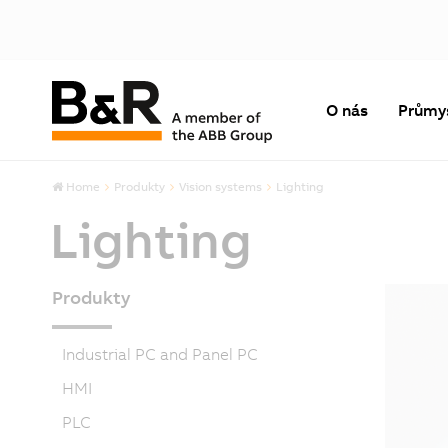
O nás
Průmy
Home
Produkty
Vision systems
Lighting
Lighting
Produkty
Industrial PC and Panel PC
HMI
PLC