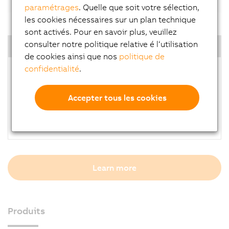
paramétrages
. Quelle que soit votre sélection,
les cookies nécessaires sur un plan technique
sont activés. Pour en savoir plus, veuillez
consulter notre politique relative é l‘utilisation
Highlights
de cookies ainsi que nos
politique de
confidentialité
.
Open to use 3rd party light device
Lower development risk
Solve challenging vision tasks
Accepter tous les cookies
Cabling cost reduction
Higher repeatability, productivity and quality
Learn more
Produits