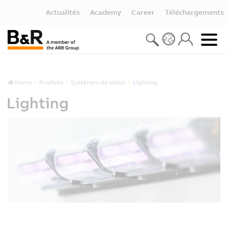
Actualités
Academy
Career
Téléchargements
Home
Produits
Systèmes de vision
Lighting
Lighting