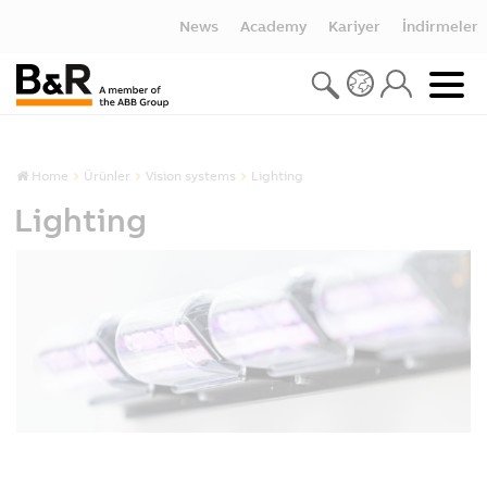
News
Academy
Kariyer
İndirmeler
Home
Ürünler
Vision systems
Lighting
Lighting