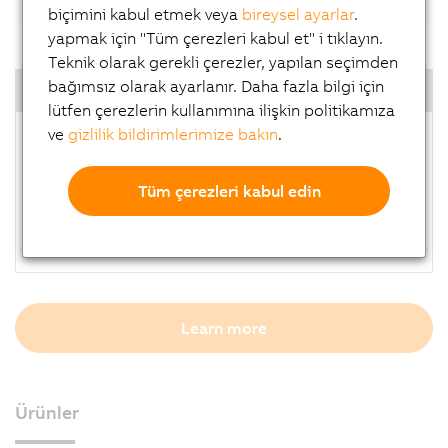
biçimini kabul etmek veya
bireysel ayarlar
.
yapmak için "Tüm çerezleri kabul et" i tıklayın.
Teknik olarak gerekli çerezler, yapılan seçimden
bağımsız olarak ayarlanır. Daha fazla bilgi için
Highlights
lütfen çerezlerin kullanımına ilişkin politikamıza
ve
gizlilik bildirimlerimize bakın
.
Open to use 3rd party light device
Lower development risk
Solve challenging vision tasks
Tüm çerezleri kabul edin
Cabling cost reduction
Higher repeatability, productivity and quality
Learn more
Ürünler