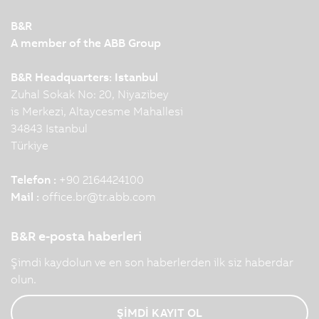
B&R
A member of the ABB Group
B&R Headquarters: Istanbul
Zuhal Sokak No: 20, Niyazibey
is Merkezi, Altaycesme Mahallesi
34843 Istanbul
Türkiye
Telefon :
+90 2164424100
Mail :
office.br
@
tr.abb.com
B&R e-posta haberleri
Şimdi kaydolun ve en son haberlerden ilk siz haberdar
olun.
ŞİMDİ KAYIT OL