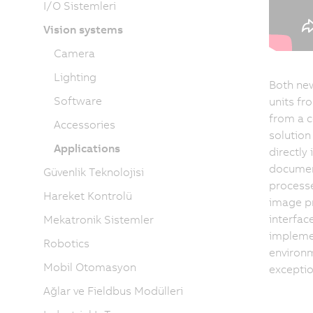
I/O Sistemleri
Vision systems
Camera
Lighting
Both new
Software
units fr
from a c
Accessories
solution
Applications
directly 
document
Güvenlik Teknolojisi
processe
Hareket Kontrolü
image pr
interfac
Mekatronik Sistemler
impleme
Robotics
environm
Mobil Otomasyon
exceptio
Ağlar ve Fieldbus Modülleri