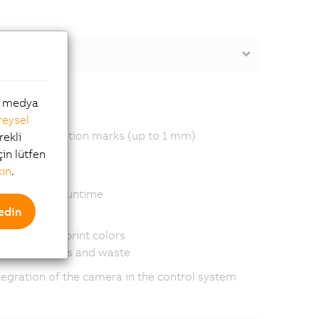
al medya
reysel
ioned registration marks (up to 1 mm)
rekli
çin lütfen
kın
.
 changed at runtime
edin
low-contrast print colors
on of materials and waste
egration of the camera in the control system