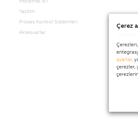
Industrial IoT
Yazılım
Proses Kontrol Sistemleri
Regi
Çerez a
Aksesuarlar
Çerezleri
entegrasy
ayarlar
. 
çerezler,
çerezleri