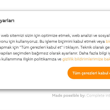
stration mark detection
yarları
, web sitemizi sizin için optimize etmek, web analizi ve sosy
onu için kullanıyoruz. Bu işleme biçimini kabul etmek veya
bi
Task:
Detect small, freely posit
yapmak için "Tüm çerezleri kabul et" i tıklayın. Teknik olarak ge
 yapılan seçimden bağımsız olarak ayarlanır. Daha fazla bilgi i
Technical data:
n kullanımına ilişkin politikamıza ve
gizlilik bildirimlerimize ba
» 13 μs exposure
» Many exposure colors, can be
Tüm çerezleri kabul 
Advantage:
» Reliable detection, even with 
» Cost savings through reducti
Made possible by:
Complete int