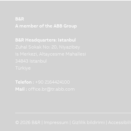
B&R
A member of the ABB Group
B&R Headquarters: Istanbul
Zuhal Sokak No: 20, Niyazibey
is Merkezi, Altaycesme Mahallesi
34843 Istanbul
Türkiye
Telefon :
+90 2164424100
Mail :
office.br
@
tr.abb.com
© 2026 B&R |
Impressum
|
Gizlilik bildirimi
|
Accessibil