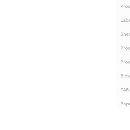
Prod
Labe
Shee
Prod
Prod
Blo
F&B 
Pape