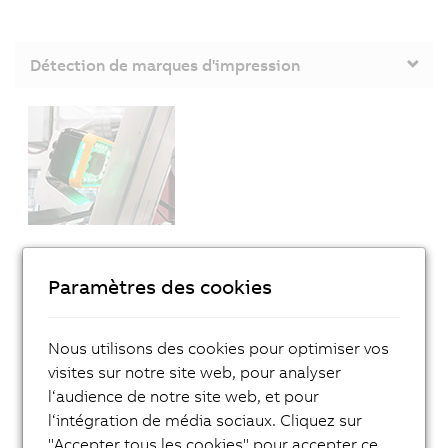
Détection de marques d'impression
Application :
détection de petites marques
Paramètres des cookies
d'impression disposées librement (jusqu'à 1 mm)
Données techniques :
temps d'éclairage de 13 µs,
Nous utilisons des cookies pour optimiser vos
quatre couleurs d'éclairage, possibilité de changer
visites sur notre site web, pour analyser
de couleur pendant le fonctionnement de la machine
l‘audience de notre site web, et pour
l‘intégration de média sociaux. Cliquez sur
Avantage :
détection fiable, même avec des couleurs
"Accepter tous les cookies" pour accepter ce
d'impression à faible contraste ; économies dûes à