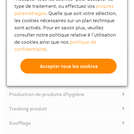
type de traitement, ou effectuez vos
propres
la réduction du matériel et des rebuts
paramétrages
. Quelle que soit votre sélection,
Comment :
intégration complète de la caméra dans
les cookies nécessaires sur un plan technique
le système de contrôle
sont activés. Pour en savoir plus, veuillez
consulter notre politique relative é l‘utilisation
de cookies ainsi que nos
politique de
confidentialité
.
Tracking produit
Machine d'étiquetage
Accepter tous les cookies
Formage de tôles
Production de produits d'hygiène
Tracking produit
Soufflage