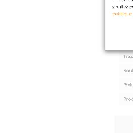
veuillez c
Mach
politique
Form
Prod
Trac
Souf
Pick
Prod