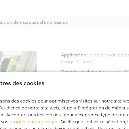
ction de marques d'impression
Application :
détection de peti
(jusqu'à 1 mm)
Données techniques :
temps d'éc
possibilité de changer de coul
tres des cookies
Avantage :
détection fiable, mê
contraste ; économies dûes à la
isons des cookies pour optimiser vos visites sur notre site w
Comment :
intégration complèt
l‘audience de notre site web, et pour l‘intégration de média s
ur "Accepter tous les cookies" pour accepter ce type de trai
z vos
propres paramétrages
. Quelle que soit votre sélection, 
king produit
écessaires sur un plan technique sont activés. Pour en savoir 