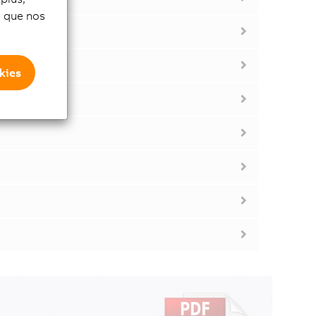
si que nos
kies