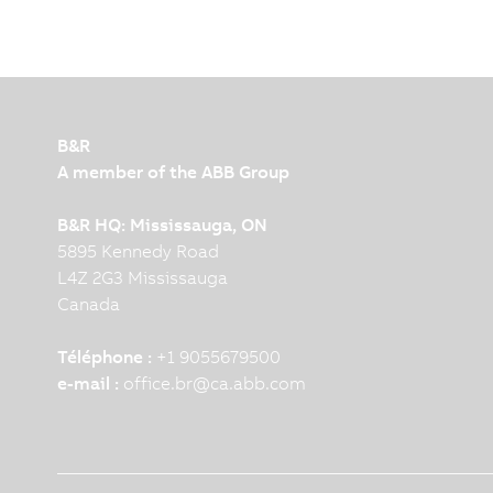
B&R
A member of the ABB Group
B&R HQ: Mississauga, ON
5895 Kennedy Road
L4Z 2G3 Mississauga
Canada
Téléphone :
+1 9055679500
e-mail :
office.br
@
ca.abb.com