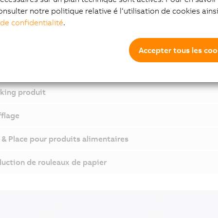
onsulter notre politique relative é l‘utilisation de cookies ain
ine d'étiquetage
 de confidentialité
.
age de tôles
Accepter tous les coo
uction de produits d'hygiène
king produit
flage
 & Place pour produits alimentaires
uction de rouleaux de papier