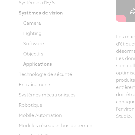
Systèmes d’E/S
Systèmes de vision
Camera
Lighting
Les mac
Software
d'étique
désormai
Objectifs
Les don
Applications
sont col
optimise
Technologie de sécurité
produits
Entraînements
entièrem
doit êtr
Systèmes mécatroniques
configu
Robotique
l'envir
Mobile Automation
Studio.
Modules réseau et bus de terrain