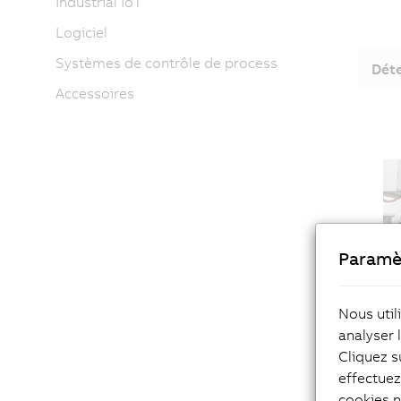
Industrial IoT
Logiciel
Systèmes de contrôle de process
Déte
Accessoires
Paramè
Nous util
analyser 
Cliquez s
effectue
Trac
cookies n