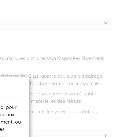
tes marques d'impression disposées librement
lairage de 13 µs, quatre couleurs d'éclairage,
eur pendant le fonctionnement de la machine
me avec des couleurs d'impression à faible
 réduction du matériel et des rebuts
eb, pour
e de la caméra dans le système de contrôle
ociaux.
tement, ou
les
plus,