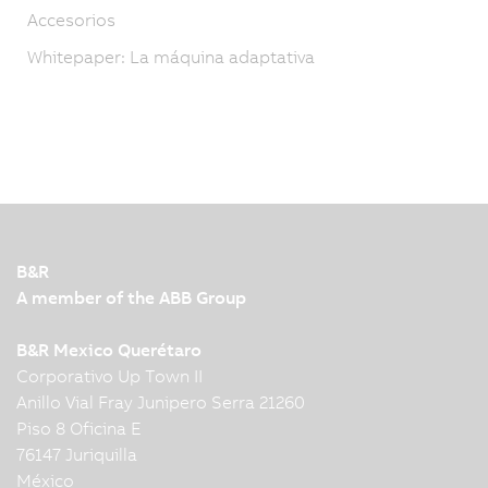
Accesorios
Whitepaper: La máquina adaptativa
B&R
A member of the ABB Group
B&R Mexico Querétaro
Corporativo Up Town II
Anillo Vial Fray Junipero Serra 21260
Piso 8 Oficina E
76147 Juriquilla
México