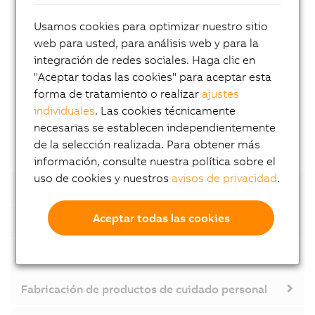
de exposición, pueden cambiarse durante el
funcionamiento
Usamos cookies para optimizar nuestro sitio
web para usted, para análisis web y para la
Ventaja:
Detección fiable, incluso con colores de
integración de redes sociales. Haga clic en
impresión de bajo contraste Ahorro de costes
"Aceptar todas las cookies" para aceptar esta
gracias a la reducción de materiales y residuos
forma de tratamiento o realizar
ajustes
Posible gracias a:
Integración completa de la
individuales
. Las cookies técnicamente
cámara en el sistema de control
necesarias se establecen independientemente
de la selección realizada. Para obtener más
información, consulte nuestra política sobre el
uso de cookies y nuestros
avisos de privacidad
.
Seguimiento del producto
Aceptar todas las cookies
Máquina etiquetadora
Conformado de chapa metálica
Fabricación de productos de cuidado personal