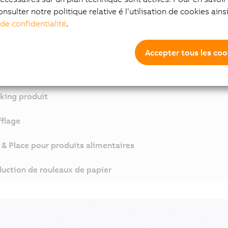
onsulter notre politique relative é l‘utilisation de cookies ain
ine d'étiquetage
 de confidentialité
.
age de tôles
Accepter tous les coo
uction de produits d'hygiène
king produit
flage
 & Place pour produits alimentaires
uction de rouleaux de papier