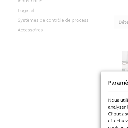
Industrial IoT
Logiciel
Systèmes de contrôle de process
Déte
Accessoires
Paramè
Nous util
analyser 
Cliquez s
effectue
Trac
cookies n