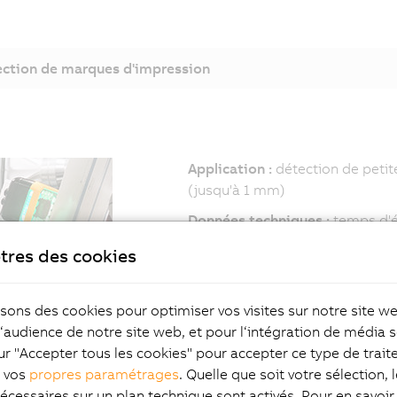
ction de marques d'impression
Application :
détection de peti
(jusqu'à 1 mm)
Données techniques :
temps d'éc
possibilité de changer de coul
tres des cookies
Avantage :
détection fiable, mê
contraste ; économies dûes à la
isons des cookies pour optimiser vos visites sur notre site w
Comment :
intégration complèt
l‘audience de notre site web, et pour l‘intégration de média s
ur "Accepter tous les cookies" pour accepter ce type de trai
z vos
propres paramétrages
. Quelle que soit votre sélection, 
king produit
écessaires sur un plan technique sont activés. Pour en savoir 