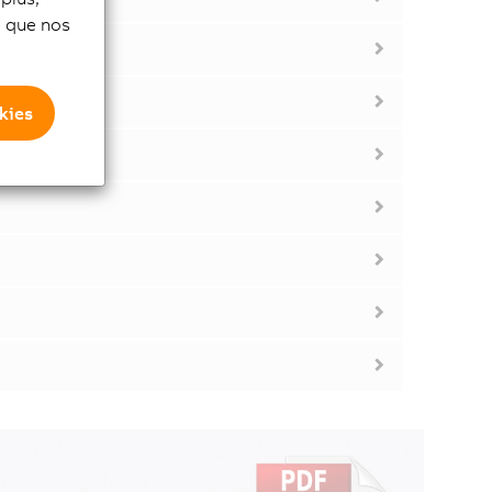
si que nos
kies