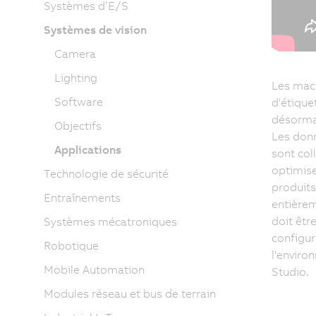
Systèmes d’E/S
Systèmes de vision
Camera
Lighting
Les mac
Software
d'étique
désormai
Objectifs
Les don
Applications
sont col
optimise
Technologie de sécurité
produits
Entraînements
entièrem
doit êtr
Systèmes mécatroniques
configu
Robotique
l'envir
Mobile Automation
Studio.
Modules réseau et bus de terrain