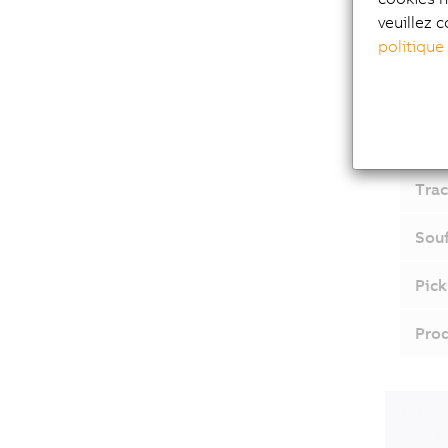
veuillez c
Mach
politique
Form
Prod
Trac
Souf
Pick
Prod