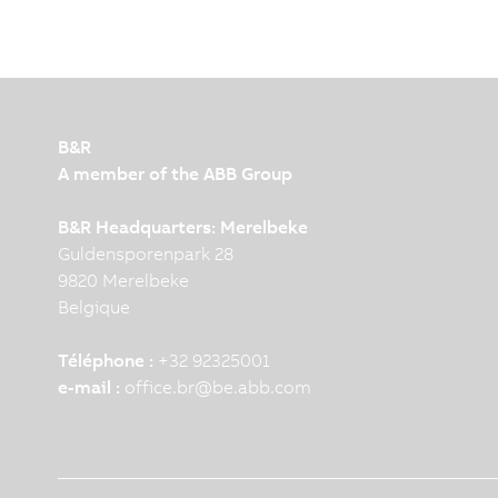
B&R
A member of the ABB Group
B&R Headquarters: Merelbeke
Guldensporenpark 28
9820 Merelbeke
Belgique
Téléphone :
+32 92325001
e-mail :
office.br
@
be.abb.com