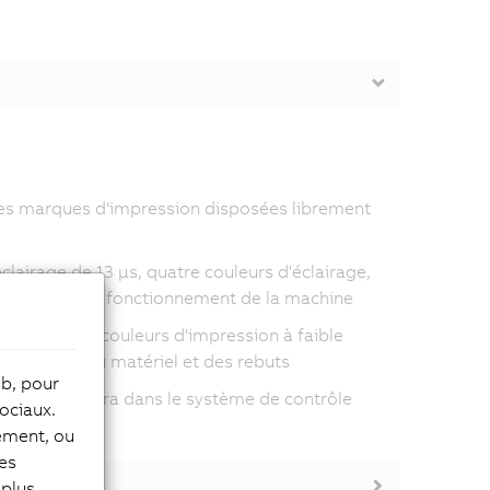
tes marques d'impression disposées librement
lairage de 13 µs, quatre couleurs d'éclairage,
eur pendant le fonctionnement de la machine
me avec des couleurs d'impression à faible
 réduction du matériel et des rebuts
eb, pour
e de la caméra dans le système de contrôle
ociaux.
tement, ou
les
plus,