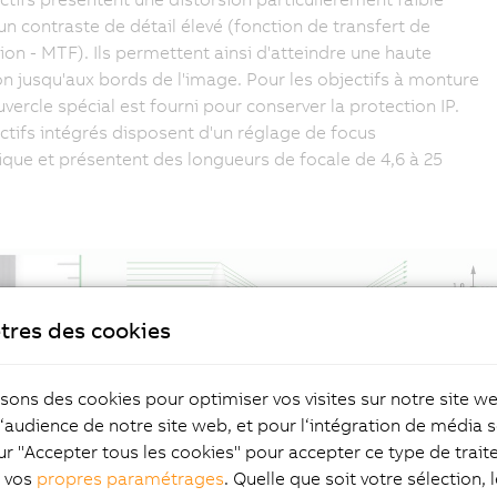
'un contraste de détail élevé (fonction de transfert de
on - MTF). Ils permettent ainsi d'atteindre une haute
on jusqu'aux bords de l'image. Pour les objectifs à monture
uvercle spécial est fourni pour conserver la protection IP.
ctifs intégrés disposent d'un réglage de focus
ique et présentent des longueurs de focale de 4,6 à 25
tres des cookies
isons des cookies pour optimiser vos visites sur notre site w
l‘audience de notre site web, et pour l‘intégration de média s
ur "Accepter tous les cookies" pour accepter ce type de trai
z vos
propres paramétrages
. Quelle que soit votre sélection, 