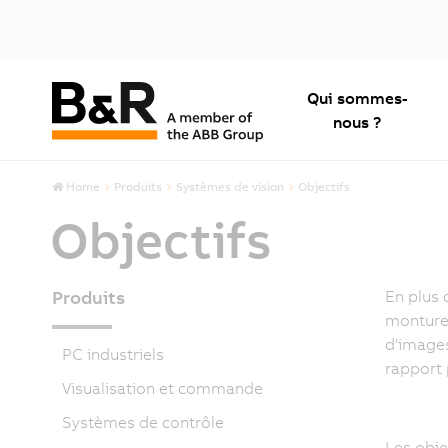
Qui sommes-
nous ?
Home
Produits
Systèmes de vision
Objectifs
Objectifs
Produits
En plus 
monture 
d'images
PC industriels
rapport
Visualisation et commande
Systèmes de contrôle
Les obje