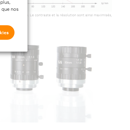
plus,
si que nos
point de focale. Le contraste et la résolution sont ainsi maximisés,
kies