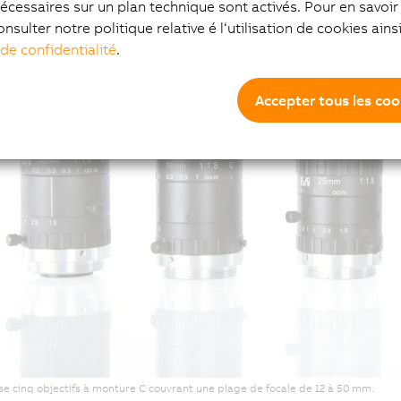
écessaires sur un plan technique sont activés. Pour en savoir 
onsulter notre politique relative é l‘utilisation de cookies ain
isé ses objectifs pour que les faisceaux lumineux se concentrent exactement au 
 de confidentialité
.
dres détails de l'image révélés.
Accepter tous les coo
e cinq objectifs à monture C couvrant une plage de focale de 12 à 50 mm.