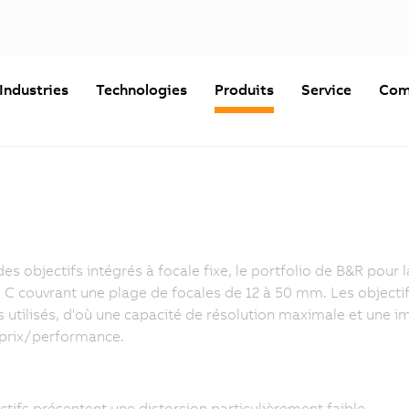
Industries
Technologies
Produits
Service
Com
des objectifs intégrés à focale fixe, le portfolio de B&R pour
C couvrant une plage de focales de 12 à 50 mm. Les objecti
 utilisés, d'où une capacité de résolution maximale et une im
 prix/performance.
ctifs présentent une distorsion particulièrement faible