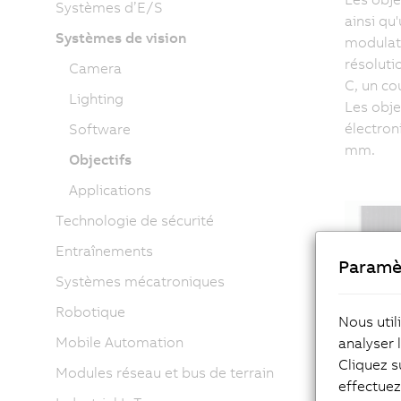
Systèmes d’E/S
ainsi qu
Systèmes de vision
modulati
résoluti
Camera
C, un co
Lighting
Les obje
électron
Software
mm.
Objectifs
Applications
Technologie de sécurité
Entraînements
Paramè
Systèmes mécatroniques
Robotique
Nous util
Mobile Automation
analyser 
Cliquez s
Modules réseau et bus de terrain
effectue