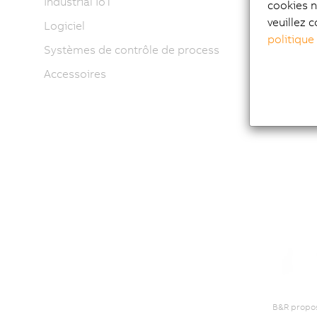
Industrial IoT
cookies n
veuillez c
Logiciel
B&R a optim
politique
et les moin
Systèmes de contrôle de process
Accessoires
B&R propos