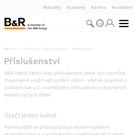
Aktuality
Academy
Kariéra
Ke stažení
Home
Produkty
Vision systems
Příslušenství
Příslušenství
B&R nabízí celou řadu příslušenství, které vám pomůže
maximálně využít váš systém vidění - včetně objektivů s
čočkami tvaru C, montážního příslušenství a hybridních
kabelů různých délek.
Stačí jeden kabel
Kamery B&R se připojují pouze jedním kabelem.
Hybridní kabel s y-kódovaným konektorem M12 napájí