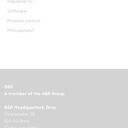
Industrial IoT
Software
Process control
Příslušenství
B&R
A member of the ABB Group
B&R Headquarters: Brno
Stranskeho 39
616 00 Brno
Česká republika