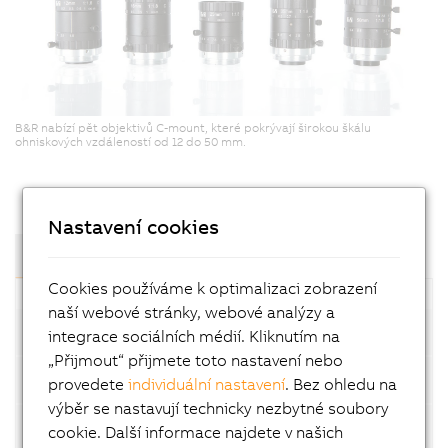
B&R nabízí pět objektivů C-mount, které pokrývají širokou škálu
ohniskových vzdáleností od 12 do 50 mm.
Nastavení cookies
Komponenty a moduly
Cookies používáme k optimalizaci zobrazení
naší webové stránky, webové analýzy a
Calibration plate
integrace sociálních médií. Kliknutím na
„Přijmout“ přijmete toto nastavení nebo
Cables
provedete
individuální nastavení
. Bez ohledu na
výběr se nastavují technicky nezbytné soubory
Cable accessories
cookie. Další informace najdete v našich