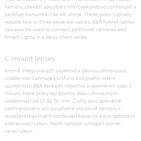
kameru, přenáší spouště s mikrosekundovou přesností a
zajišťuje komunikaci se sítí stroje. These tasks typically
require two or three separate cables. B&R hybrid cables
can also be used to connect additional cameras and
Smart Lights in a daisy-chain series.
C-mount lenses
Kromě integrovaných objektivů s pevnou ohniskovou
vzdáleností zahrnuje portfolio strojového vidění
společnosti B&R také pět objektivů s upevněním typu C-
mount, které pokrývají širokou škálu ohniskových
vzdáleností od 12 do 50 mm. Čočky jsou speciálně
optimalizovány pro používané obrazové senzory k
dosažení maximální rozlišovací kapacity a pro optimální
zobrazovací výkon. Navíc nabízejí vynikající poměr
cena/výkon.