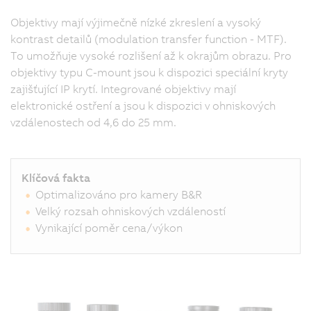
Objektivy mají výjimečně nízké zkreslení a vysoký
kontrast detailů (modulation transfer function - MTF).
B
op
To umožňuje vysoké rozlišení až k okrajům obrazu. Pro
sv
ob
objektivy typu C-mount jsou k dispozici speciální kryty
ta
zajišťující IP krytí. Integrované objektivy mají
ab
sv
elektronické ostření a jsou k dispozici v ohniskových
by
so
vzdálenostech od 4,6 do 25 mm.
př
v
oh
Vý
je
vy
Klíčová fakta
ko
Optimalizováno pro kamery B&R
a
ro
Velký rozsah ohniskových vzdáleností
i
pr
Vynikající poměr cena/výkon
ne
de
v
ob