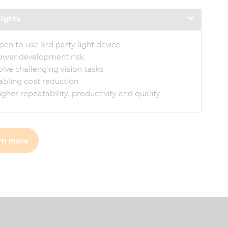
lights
pen to use 3rd party light device
ower development risk
olve challenging vision tasks
abling cost reduction
igher repeatability, productivity and quality
rn more