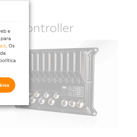
ash Controller
web e
 para
ais
. Os
 da
política
kies