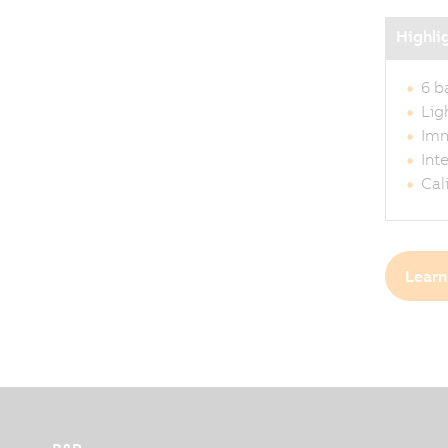
Highli
6 b
Lig
Imm
Int
Cal
Learn