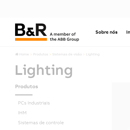
Sobre nós
I
Home
Produtos
Sistemas de visão
Lighting
Lighting
Produtos
PCs Industriais
IHM
Sistemas de controle