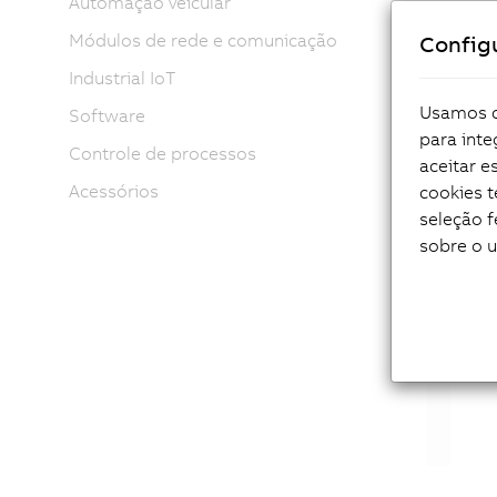
Automação veicular
Módulos de rede e comunicação
Config
Industrial IoT
Sma
Usamos co
Software
para inte
Controle de processos
aceitar 
Acessórios
cookies 
seleção f
sobre o 