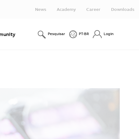
News
Academy
Career
Downloads
unity
Pesquisar
PT-BR
Login