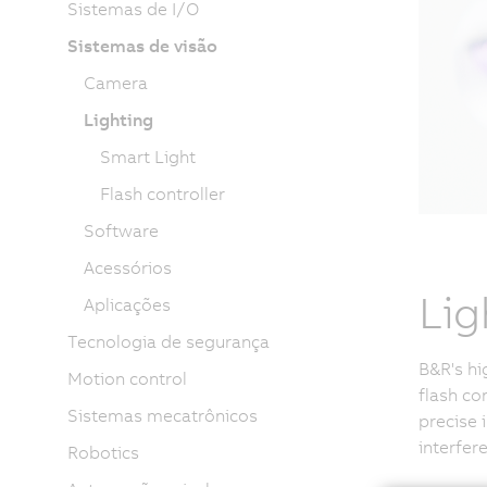
Sistemas de I/O
Sistemas de visão
Camera
Lighting
Smart Light
Flash controller
Software
Acessórios
Lig
Aplicações
Tecnologia de segurança
B&R's hi
Motion control
flash co
Sistemas mecatrônicos
precise 
interfere
Robotics