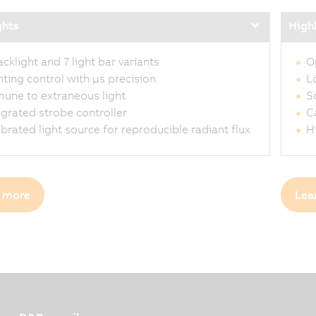
ghts
High
acklight and 7 light bar variants
O
hting control with µs precision
L
une to extraneous light
S
egrated strobe controller
C
ibrated light source for reproducible radiant flux
H
 more
Lea