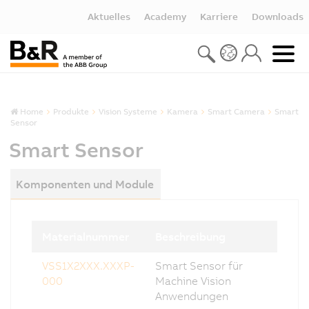
Aktuelles
Academy
Karriere
Downloads
Home
Produkte
Vision Systeme
Kamera
Smart Camera
Smart
Sensor
Smart Sensor
Komponenten und Module
Materialnummer
Beschreibung
VSS1X2XXX.XXXP-
Smart Sensor für
000
Machine Vision
Anwendungen