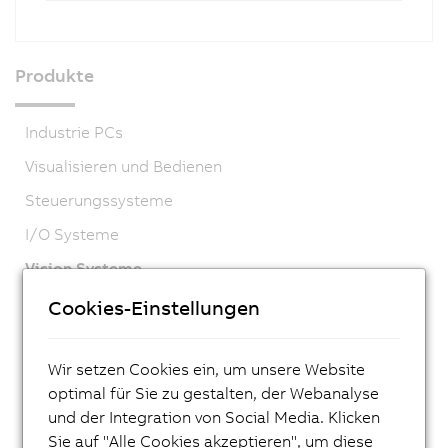
Produkte
Industrie PCs
Visualisieren und Bedienen
Steuerungssysteme
I/O Systeme
Vision Systeme
Kamera
Cookies-Einstellungen
Smart Camera
Wir setzen Cookies ein, um unsere Website
Beleuchtung
optimal für Sie zu gestalten, der Webanalyse
Software
und der Integration von Social Media. Klicken
Zubehör
Sie auf "Alle Cookies akzeptieren", um diese