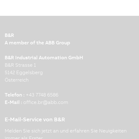
B&R
A member of the ABB Group
B&R Industrial Automation GmbH
B&R Strasse 1
5142 Eggelsberg
Österreich
Telefon :
+43 7748 6586
E-Mail :
office.br
@
abb.com
E-Mail-Service von B&R
Melden Sie sich jetzt an und erfahren Sie Neuigkeiten
immer als Erster.