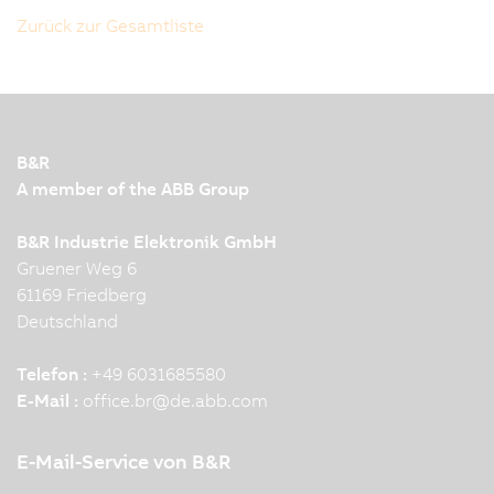
Zurück zur Gesamtliste
B&R
A member of the ABB Group
B&R Industrie Elektronik GmbH
Gruener Weg 6
61169 Friedberg
Deutschland
Telefon :
+49 6031685580
E-Mail :
office.br
@
de.abb.com
E-Mail-Service von B&R