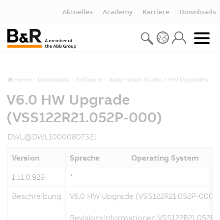
Aktuelles
Academy
Karriere
Downloads
Home
Downloads
Software
Automation Studio
HW Upgrades
V6.0 HW Upgrade
(VSS122R21.052P-000)
DWL@DWL10000807321
Version
Sprache
Operating System
1.11.0.929
*
Beschreibung
V6.0 HW Upgrade (VSS122R21.052P-000)
Revisionsinformationen VSS122R21.052P-