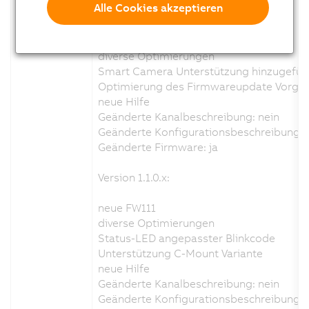
Alle Cookies akzeptieren
Version 1.6.0.x:
neue FW113
diverse Optimierungen
Smart Camera Unterstützung hinzugefüg
Optimierung des Firmwareupdate Vorgan
neue Hilfe
Geänderte Kanalbeschreibung: nein
Geänderte Konfigurationsbeschreibung: 
Geänderte Firmware: ja
Version 1.1.0.x:
neue FW111
diverse Optimierungen
Status-LED angepasster Blinkcode
Unterstützung C-Mount Variante
neue Hilfe
Geänderte Kanalbeschreibung: nein
Geänderte Konfigurationsbeschreibung: 