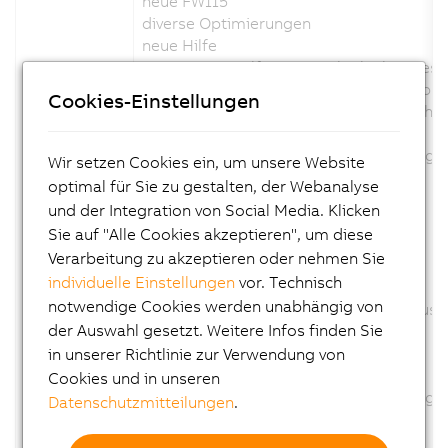
neue FW115
diverse Optimierungen
neue Hilfe
A&P 768500 Hilfe: Maximal erlaubte Bes
A&P 733335 Hilfe: Erweiterte Beschreibun
Cookies-Einstellungen
A&P 733165 Hilfe: Lichtleistungswerte hi
Geänderte Kanalbeschreibung: nein
Geänderte Konfigurationsbeschreibung: 
Wir setzen Cookies ein, um unsere Website
Geänderte Firmware: ja
optimal für Sie zu gestalten, der Webanalyse
und der Integration von Social Media. Klicken
Version 1.7.0.x:
Sie auf "Alle Cookies akzeptieren", um diese
Verarbeitung zu akzeptieren oder nehmen Sie
neue FW114
individuelle Einstellungen
vor. Technisch
diverse Optimierungen
notwendige Cookies werden unabhängig von
Optimierung des Digitalausgangsstatus
der Auswahl gesetzt. Weitere Infos finden Sie
Unterstützung externer Trigger
neue Hilfe
in unserer Richtlinie zur Verwendung von
Geänderte Kanalbeschreibung:nein
Cookies und in unseren
Geänderte Konfigurationsbeschreibung: 
Datenschutzmitteilungen
.
Geänderte Firmware:ja