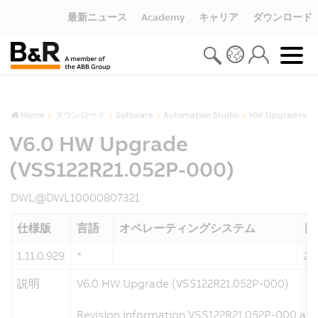
最新ニュース
Academy
キャリア
ダウンロード
Home
ダウンロード
Software
Automation Studio
HW Upgrades
V6.0 HW Upgrade
(VSS122R21.052P-000)
DWL@DWL10000807321
仕様版
言語
オペレーティングシステム
日
1.11.0.929
*
20
説明
V6.0 HW Upgrade (VSS122R21.052P-000)
Revision information VSS122R21.052P-000 and