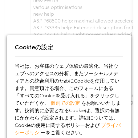
new FW115
various optimisations
new help
A&P 768500 help: maximal allowed accelerat
A&P 733335 help: Extended description for the
A&P 733165 help: Light power values added
Channel description changed: No
Cookieの設定
Configuration description changed: No
Firmware changed: Yes
当社は、お客様のウェブ体験の最適化、当社ウ
Version 1.7.0.x:
ェブへのアクセスの分析、またソーシャルメデ
ィアとの統合利用のためにCookieを使用してい
new FW114
ます。同意頂ける場合、このフォームにある
various optimisations
optimization of the digital output status hand
「すべてのCookieを受け入れる」をクリックし
added support for external trigger handling
ていただくか、
個別での設定
をお願いいたしま
new help
す。技術的に必要となるCookieは、選択の有無
Channel description changed: No
にかかわらず設定されます。詳細については、
Configuration description changed: No
Cookieの使用に関するポリシーおよび
プライバ
Firmware changed: Yes
シーポリシ
ーをご覧ください。