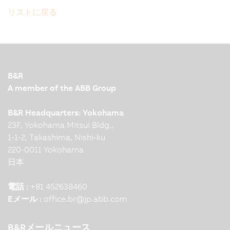
リストに戻る
B&R
A member of the ABB Group
B&R Headquarters: Yokohama
23F, Yokohama Mitsui Bldg.,
1-1-2, Takashima, Nishi-ku
220-0011 Yokohama
日本
電話 :
+81 452638460
Eメール :
office.br
@
jp.abb.com
B&Rメールニュース