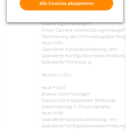
Alle Cookies akzeptieren
Version 1.6.0.x:
neue FW113
diverse Optimierungen
Smart Camera Unterstützung hinzugefüg
Optimierung des Firmwareupdate Vorgan
neue Hilfe
Geänderte Kanalbeschreibung: nein
Geänderte Konfigurationsbeschreibung: 
Geänderte Firmware: ja
Version 1.1.0.x:
neue FW111
diverse Optimierungen
Status-LED angepasster Blinkcode
Unterstützung C-Mount Variante
neue Hilfe
Geänderte Kanalbeschreibung: nein
Geänderte Konfigurationsbeschreibung: 