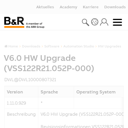
Aktuelles
Academy
Karriere
Downloads
Home
Downloads
Software
Automation Studio
HW Upgrades
V6.0 HW Upgrade
(VSS122R21.052P-000)
DWL@DWL10000807321
Version
Sprache
Operating System
1.11.0.929
*
Beschreibung
V6.0 HW Upgrade (VSS122R21.052P-000)
Revisionsinformationen VSS122R21.052P-