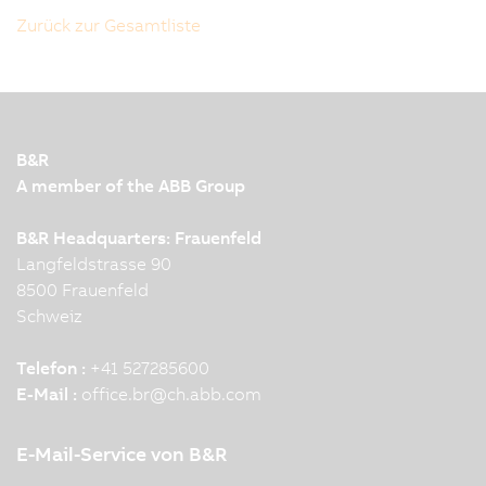
Zurück zur Gesamtliste
B&R
A member of the ABB Group
B&R Headquarters: Frauenfeld
Langfeldstrasse 90
8500 Frauenfeld
Schweiz
Telefon :
+41 527285600
E-Mail :
office.br
@
ch.abb.com
E-Mail-Service von B&R