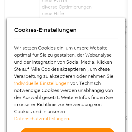
neue FW115
diverse Optimierungen
neue Hilfe
A&P 768500 Hilfe: Maximal erlaubte Bes
A&P 733335 Hilfe: Erweiterte Beschreibun
Cookies-Einstellungen
A&P 733165 Hilfe: Lichtleistungswerte hi
Geänderte Kanalbeschreibung: nein
Geänderte Konfigurationsbeschreibung: 
Wir setzen Cookies ein, um unsere Website
Geänderte Firmware: ja
optimal für Sie zu gestalten, der Webanalyse
und der Integration von Social Media. Klicken
Version 1.7.0.x:
Sie auf "Alle Cookies akzeptieren", um diese
Verarbeitung zu akzeptieren oder nehmen Sie
neue FW114
individuelle Einstellungen
vor. Technisch
diverse Optimierungen
notwendige Cookies werden unabhängig von
Optimierung des Digitalausgangsstatus
der Auswahl gesetzt. Weitere Infos finden Sie
Unterstützung externer Trigger
neue Hilfe
in unserer Richtlinie zur Verwendung von
Geänderte Kanalbeschreibung:nein
Cookies und in unseren
Geänderte Konfigurationsbeschreibung: 
Datenschutzmitteilungen
.
Geänderte Firmware:ja