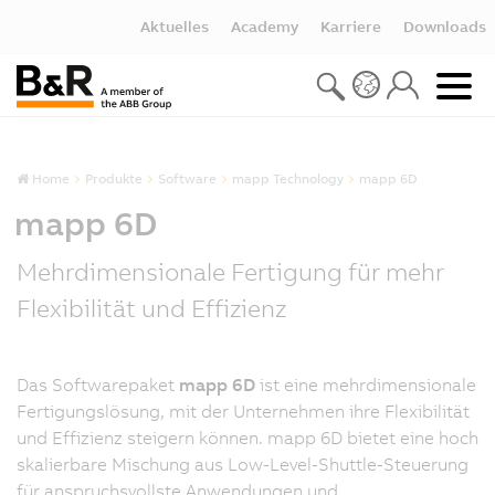
Aktuelles
Academy
Karriere
Downloads
Home
Produkte
Software
mapp Technology
mapp 6D
mapp 6D
Mehrdimensionale Fertigung für mehr
Flexibilität und Effizienz
Das Softwarepaket
mapp 6D
ist eine mehrdimensionale
Fertigungslösung, mit der Unternehmen ihre Flexibilität
und Effizienz steigern können. mapp 6D bietet eine hoch
skalierbare Mischung aus Low-Level-Shuttle-Steuerung
für anspruchsvollste Anwendungen und