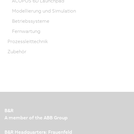
ACOPOS 6D Launchpad
Modellierung und Simulation
Betriebssysteme
Fernwartung
Prozessleittechnik
Zubehör
B&R
A member of the ABB Group
B&R Headquarters: Frauenfeld